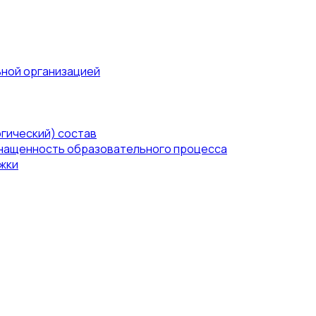
ьной организацией
гический) состав
нащенность образовательного процесса
жки