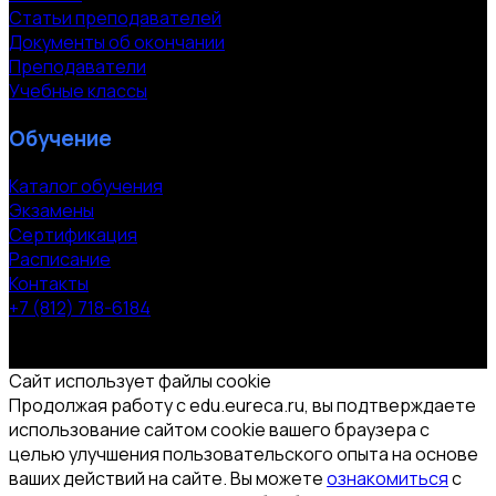
Статьи преподавателей
Документы об окончании
Преподаватели
Учебные классы
Обучение
Каталог обучения
Экзамены
Сертификация
Расписание
Контакты
+7 (812) 718-6184
СПб, Московский пр. 118
© 2000-2026 УЦ компании «ЭВРИКА»
Сайт использует файлы cookie
Продолжая работу с edu.eureca.ru, вы подтверждаете
использование сайтом cookie вашего браузера с
целью улучшения пользовательского опыта на основе
ваших действий на сайте. Вы можете
ознакомиться
с