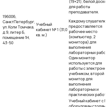
(19+21), белой доско
для работы
преподавателя.
196006,
Каждому слушателю
СанктПетербург,
Учебный
предоставляется
ул. Коли Томчака,
кабинет № 1 (31,0
рабочее место
д.9, литер Б,
кв. м.)
(компьютер, 2
помещение 1Н,
монитора) для
43-50
выполнения
лабораторных работ
Один монитор
используется для
работы с электронн
учебником, второй
монитор для
выполнения
лабораторных и
практических работ
Учебный кабинет с 
оборудован столами