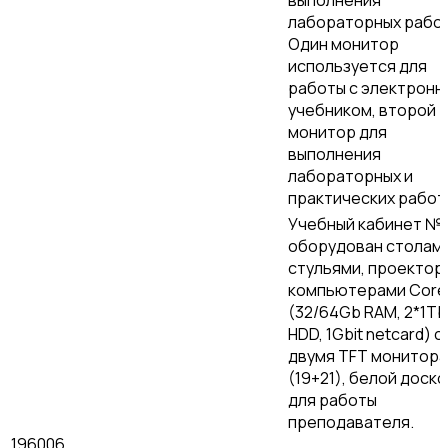
выполнения
лабораторных работ
Один монитор
используется для
работы с электронн
учебником, второй
монитор для
выполнения
лабораторных и
практических работ
Учебный кабинет № 
оборудован столами
стульями, проектор
компьютерами Core 
(32/64Gb RAM, 2*1Tb
HDD, 1Gbit netcard) с
двумя TFT монитор
(19+21), белой доско
для работы
преподавателя.
196006,