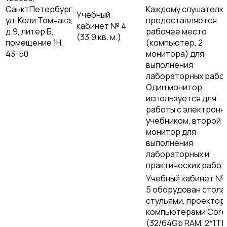
СанктПетербург,
Каждому слушателю
Учебный
ул. Коли Томчака,
предоставляется
кабинет № 4
д.9, литер Б,
рабочее место
(33,9 кв. м.)
помещение 1Н,
(компьютер, 2
43-50
монитора) для
выполнения
лабораторных работ
Один монитор
используется для
работы с электронн
учебником, второй
монитор для
выполнения
лабораторных и
практических работ
Учебный кабинет №
5 оборудован стола
стульями, проектор
компьютерами Core 
(32/64Gb RAM, 2*1Tb