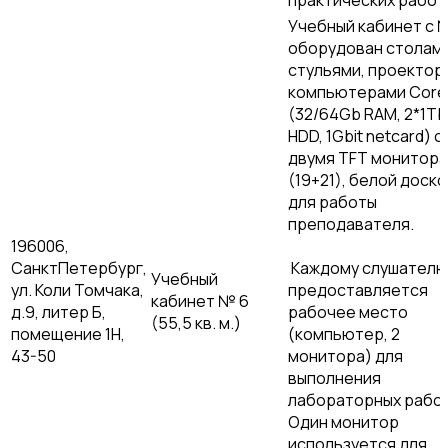
практических работ
Учебный кабинет с 
оборудован столами
стульями, проектор
компьютерами Core 
(32/64Gb RAM, 2*1Tb
HDD, 1Gbit netcard) с
двумя TFT монитор
(19+21), белой доско
для работы
преподавателя.
196006,
СанктПетербург,
Каждому слушател
Учебный
ул. Коли Томчака,
предоставляется
кабинет № 6
д.9, литер Б,
рабочее место
(55,5 кв. м.)
помещение 1Н,
(компьютер, 2
43-50
монитора) для
выполнения
лабораторных работ
Один монитор
используется для