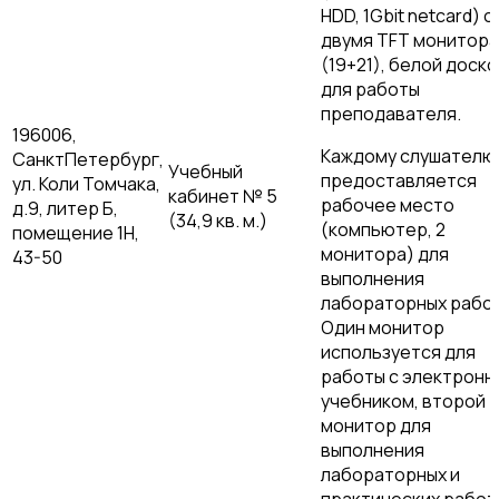
HDD, 1Gbit netcard) с
двумя TFT монитор
(19+21), белой доско
для работы
преподавателя.
196006,
Каждому слушателю
СанктПетербург,
Учебный
предоставляется
ул. Коли Томчака,
кабинет № 5
рабочее место
д.9, литер Б,
(34,9 кв. м.)
(компьютер, 2
помещение 1Н,
монитора) для
43-50
выполнения
лабораторных работ
Один монитор
используется для
работы с электронн
учебником, второй
монитор для
выполнения
лабораторных и