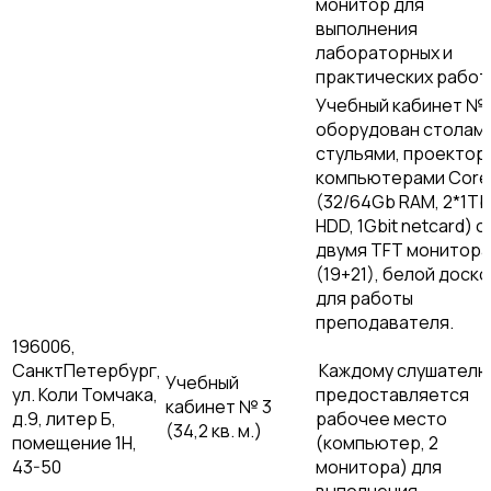
монитор для
выполнения
лабораторных и
практических работ
Учебный кабинет № 
оборудован столами
стульями, проектор
компьютерами Core 
(32/64Gb RAM, 2*1Tb
HDD, 1Gbit netcard) с
двумя TFT монитор
(19+21), белой доско
для работы
преподавателя.
196006,
СанктПетербург,
Каждому слушател
Учебный
ул. Коли Томчака,
предоставляется
кабинет № 3
д.9, литер Б,
рабочее место
(34,2 кв. м.)
помещение 1Н,
(компьютер, 2
43-50
монитора) для