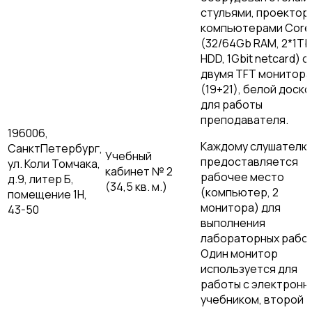
стульями, проектор
компьютерами Core 
(32/64Gb RAM, 2*1Tb
HDD, 1Gbit netcard) с
двумя TFT монитор
(19+21), белой доско
для работы
преподавателя.
196006,
Каждому слушателю
СанктПетербург,
Учебный
предоставляется
ул. Коли Томчака,
кабинет № 2
рабочее место
д.9, литер Б,
(34,5 кв. м.)
(компьютер, 2
помещение 1Н,
монитора) для
43-50
выполнения
лабораторных работ
Один монитор
используется для
работы с электронн
учебником, второй