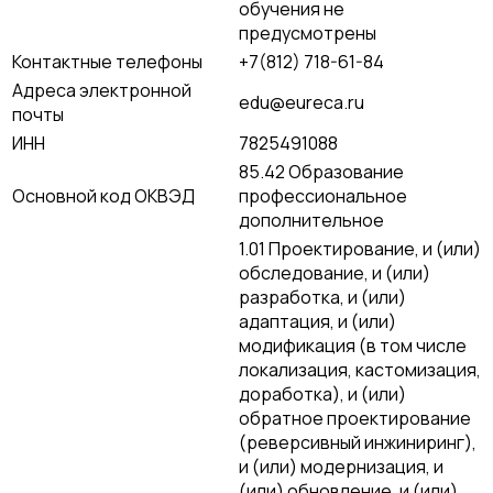
обучения не
предусмотрены
Контактные телефоны
+7(812) 718-61-84
Адреса электронной
edu@eureca.ru
почты
ИНН
7825491088
85.42 Образование
Основной код ОКВЭД
профессиональное
дополнительное
1.01 Проектирование, и (или)
обследование, и (или)
разработка, и (или)
адаптация, и (или)
модификация (в том числе
локализация, кастомизация,
доработка), и (или)
обратное проектирование
(реверсивный инжиниринг),
и (или) модернизация, и
(или) обновление, и (или)