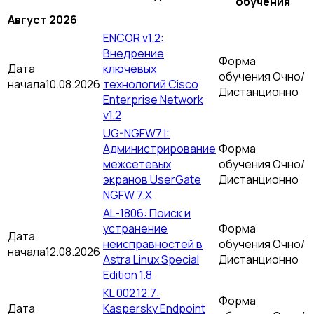
обучения
Август 2026
ENCOR v1.2:
Внедрение
Форма
Дата
ключевых
обучения
Очно/
начала
10.08.2026
технологий Cisco
Дистанционно
Enterprise Network
v1.2
UG-NGFW7 I:
Администрирование
Форма
межсетевых
обучения
Очно/
экранов UserGate
Дистанционно
NGFW 7.X
AL-1806: Поиск и
устранение
Форма
Дата
неисправностей в
обучения
Очно/
начала
12.08.2026
Astra Linux Special
Дистанционно
Edition 1.8
KL 002.12.7:
Форма
Дата
Kaspersky Endpoint