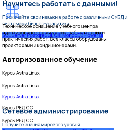
Научитесь работать с данными!
Прокачайте свои навыки в работе с различными СУБД и
системами бизнес-аналитики
Техническое оснащение учебного центра
адаптировано к проведению лабораторных и
SQL Server
PostgreSQL
Qlik
MongoDB
Power BI
практических работ. Все классы оборудованы
проекторами и кондиционерами.
Авторизованное обучение
Курсы Astra Linux
Курсы Astra Linux
Курсы Astra Linux
Курсы РЕД ОС
Сетевое администрирование
Курсы РЕД ОС
Получите знания мирового уровня