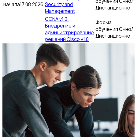
обучения
Очно/
начала
17.08.2026
Security and
Дистанционно
Management
CCNA v1.0:
Форма
Внедрение и
обучения
Очно/
администрирование
Дистанционно
решений Cisco v1.0