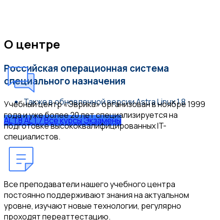
Курсы Astra Linux
О центре
Российская операционная система
специального назначения
Также в обновленной версии Astra Linux 1.8
Учебный центр «Эврика» организован в ноябре 1999
года и уже более 20 лет специализируется на
AL 1.8
AL 1.7
Все курсы
Экзамены
подготовке высококвалифицированных IT-
специалистов.
Все преподаватели нашего учебного центра
постоянно поддерживают знания на актуальном
уровне, изучают новые технологии, регулярно
проходят переаттестацию.