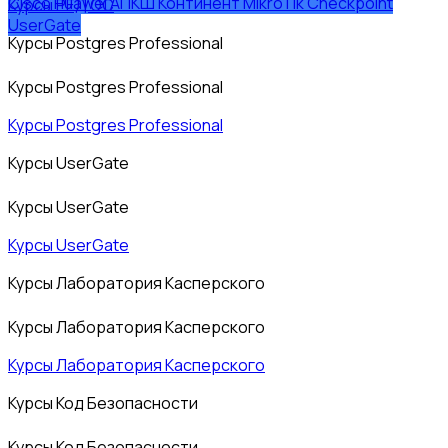
Cisco
Huawei
АПКШ Континент
MikroTik
Checkpoint
Курсы РЕД ОС
UserGate
Курсы Postgres Professional
Курсы Postgres Professional
Курсы Postgres Professional
Курсы UserGate
Курсы UserGate
Курсы UserGate
Курсы Лаборатория Касперского
Курсы Лаборатория Касперского
Курсы Лаборатория Касперского
Курсы Код Безопасности
Курсы Код Безопасности