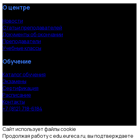
О центре
Новости
Статьи преподавателей
Документы об окончании
Преподаватели
Учебные классы
Обучение
Каталог обучения
Экзамены
Сертификация
Расписание
Контакты
+7 (812) 718-6184
СПб, Московский пр. 118
© 2000-2026 УЦ компании «ЭВРИКА»
Сайт использует файлы cookie
Продолжая работу с edu.eureca.ru, вы подтверждаете