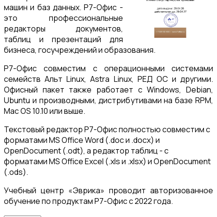
машин и баз данных. Р7-Офис -
это профессиональные
редакторы документов,
таблиц и презентаций для
бизнеса, госучреждений и образования.
Р7-Офис совместим с операционными системами
семейств Альт Linux, Astra Linux, РЕД ОС и другими.
Офисный пакет также работает с Windows, Debian,
Ubuntu и производными, дистрибутивами на базе RPM,
Mac OS 10.10 или выше.
Текстовый редактор Р7-Офис полностью совместим с
форматами MS Office Word (.doc и .docx) и
OpenDocument (.odt), а редактор таблиц - с
форматами MS Office Excel (.xls и .xlsx) и OpenDocument
(.ods).
Учебный центр «Эврика» проводит авторизованное
обучение по продуктам Р7-Офис c 2022 года.