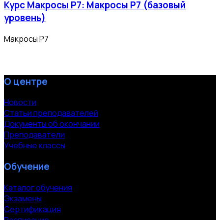
Курс Макросы Р7: Макросы Р7 (базовый
уровень)
Макросы Р7
О центре
Новости
Статьи преподавателей
Документы об окончании
Преподаватели
Учебные классы
Обучение
Каталог обучения
Экзамены
Сертификация
Расписание