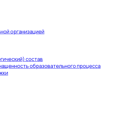
ьной организацией
гический) состав
нащенность образовательного процесса
жки