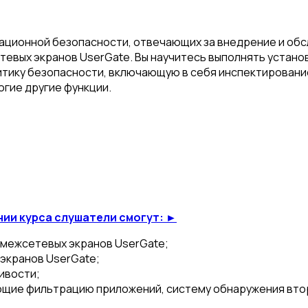
ационной безопасности, отвечающих за внедрение и обс
евых экранов UserGate. Вы научитесь выполнять установ
тику безопасности, включающую в себя инспектирование
гие другие функции.
нии курса слушатели смогут: ►
 межсетевых экранов UserGate;
экранов UserGate;
чивости;
ающие фильтрацию приложений, систему обнаружения вто