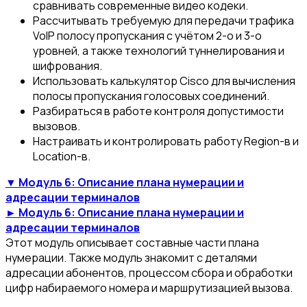
сравнивать современные видео кодеки.
Рассчитывать требуемую для передачи трафика
VoIP полосу пропускания с учётом 2-о и 3-о
уровней, а также технологий туннелирования и
шифрования.
Использовать калькулятор Cisco для вычисления
полосы пропускания голосовых соединений.
Разбираться в работе контроля допустимости
вызовов.
Настраивать и контролировать работу Region-в и
Location-в.
▼ Модуль 6: Описание плана нумерации и
адресации терминалов
► Модуль 6: Описание плана нумерации и
адресации терминалов
Этот модуль описывает составные части плана
нумерации. Также модуль знакомит с деталями
адресации абонентов, процессом сбора и обработки
цифр набираемого номера и маршрутизацией вызова.