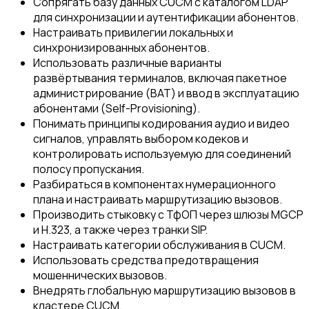
Сопрягать базу данных CUCM с каталогом LDAP
для синхронизации и аутентификации абонентов.
Настраивать привилегии локальных и
синхронизированных абонентов.
Использовать различные варианты
развёртывания терминалов, включая пакетное
администрирование (BAT) и ввод в эксплуатацию
абонентами (Self-Provisioning).
Понимать принципы кодирования аудио и видео
сигналов, управлять выбором кодеков и
контролировать используемую для соединений
полосу пропускания.
Разбираться в компонентах нумерационного
плана и настраивать маршрутизацию вызовов.
Производить стыковку с ТфОП через шлюзы MGCP
и H.323, а также через транки SIP.
Настраивать категории обслуживания в CUCM.
Использовать средства предотвращения
мошеннических вызовов.
Внедрять глобальную маршрутизацию вызовов в
кластере CUCM.