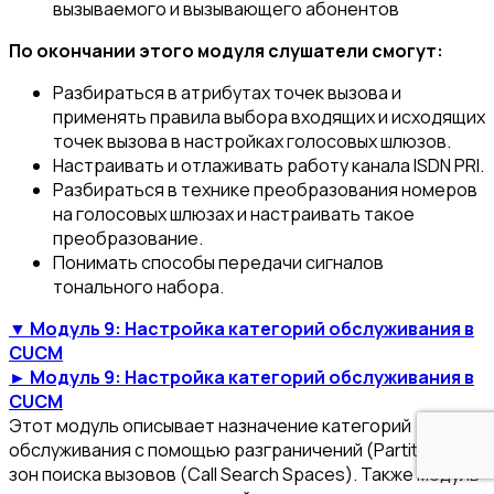
вызываемого и вызывающего абонентов
По окончании этого модуля слушатели смогут:
Разбираться в атрибутах точек вызова и
применять правила выбора входящих и исходящих
точек вызова в настройках голосовых шлюзов.
Настраивать и отлаживать работу канала ISDN PRI.
Разбираться в технике преобразования номеров
на голосовых шлюзах и настраивать такое
преобразование.
Понимать способы передачи сигналов
тонального набора.
▼ Модуль 9: Настройка категорий обслуживания в
CUCM
► Модуль 9: Настройка категорий обслуживания в
CUCM
Этот модуль описывает назначение категорий
обслуживания с помощью разграничений (Partitions) и
зон поиска вызовов (Call Search Spaces). Также модуль