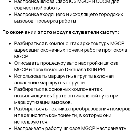
Настройка шлюза Cisco IOS MGCP и CUCM для
совместной работы
Настройка входящего и исходящего городских
вызовов, проверка работы
По окончании этого модуля слушатели смогут:
Разбираться в компонентах архитектуры MGCP,
адресации оконечных точек и работе протокола
MGCP.
Описывать процедуру авто настройки шлюза
MGCP и проключение D-канала ISDN PRI.
Использовать маршрутные группы включая
локальные маршрутные группы.
Разбираться в основных компонентах,
позволяющих выбрать оптимальный путь при
маршрутизации вызовов.
Разбираться в техниках преобразования номеров
и перечислять компоненты, в которых они
используются.
Настраивать работу шлюзов MGCP. Настраивать