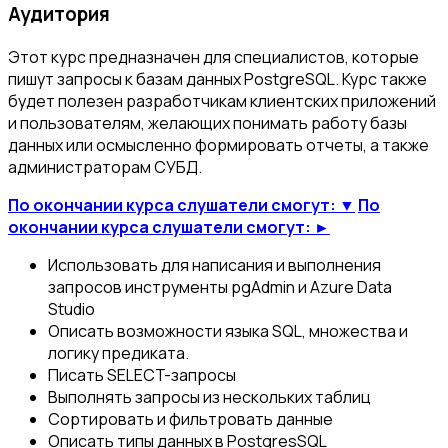
Аудитория
Этот курс предназначен для специалистов, которые
пишут запросы к базам данных PostgreSQL. Курс также
будет полезен разработчикам клиентских приложений
и пользователям, желающих понимать работу базы
данных или осмысленно формировать отчеты, а также
администраторам СУБД.
По окончании курса слушатели смогут: ▼
По
окончании курса слушатели смогут: ►
Использовать для написания и выполнения
запросов инструменты pgAdmin и Azure Data
Studio
Описать возможности языка SQL, множества и
логику предиката.
Писать SELECT-запросы
Выполнять запросы из нескольких таблиц
Сортировать и фильтровать данные
Описать типы данных в PostgresSQL