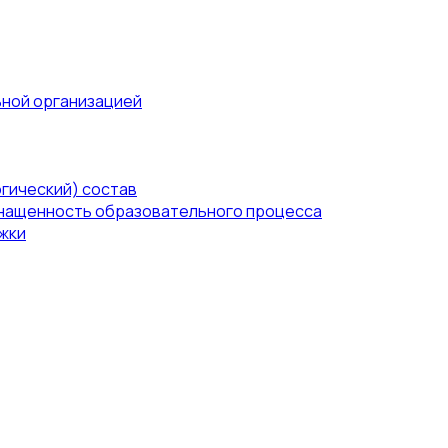
ьной организацией
гический) состав
нащенность образовательного процесса
жки