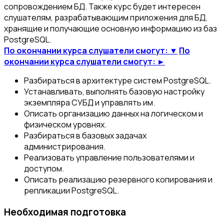
сопровождением БД. Также курс будет интересен
слушателям, разрабатывающим приложения для БД,
хранящие и получающие основную информацию из баз
PostgreSQL.
По окончании курса слушатели смогут: ▼
По
окончании курса слушатели смогут: ►
Разбираться в архитектуре систем PostgreSQL.
Устанавливать, выполнять базовую настройку
экземпляра СУБД и управлять им.
Описать организацию данных на логическом и
физическом уровнях.
Разбираться в базовых задачах
администрирования.
Реализовать управление пользователями и
доступом.
Описать реализацию резервного копирования и
репликации PostgreSQL.
Необходимая подготовка