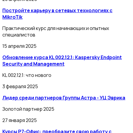
Постройте карьеру в сетевых технологиях с
MikroTik
Практический курс для начинающих и опытных
специалистов
15 апреля 2025
Обновление курса KL 002.12.1: Kaspersky Endpoint
Security and Management
KL 002.12.1: что нового
3 февраля 2025
Лидер среди партнеров Группы Астра - УЦ Эврика
Золотой партнер 2025
27 января 2025
Курсы Р7-Офис: преобразите свою работу с