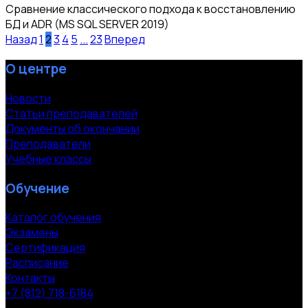
Сравнение классического подхода к восстановлению
БД и ADR (MS SQL SERVER 2019)
Назад
1
2
3
4
5
...
23
Вперед
О центре
Новости
Статьи преподавателей
Документы об окончании
Преподаватели
Учебные классы
Обучение
Каталог обучения
Экзамены
Сертификация
Расписание
Контакты
+7 (812) 718-6184