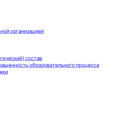
ьной организацией
гический) состав
нащенность образовательного процесса
жки