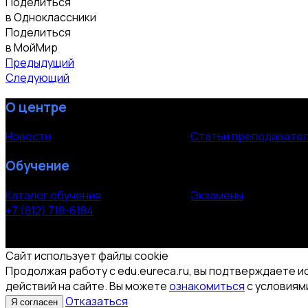
Поделиться
в Одноклассники
Поделиться
в МойМир
Предыдущий
Следующий
О центре
Новости
Статьи преподавате
Обучение
Каталог обучения
Экзамены
+7 (812) 718-6184
СПб, Московский пр. 118
© 2000-2026 УЦ компании «ЭВРИКА»
Сайт использует файлы cookie
Продолжая работу с edu.eureca.ru, вы подтверждаете и
действий на сайте. Вы можете
ознакомиться
с условиями
Отказаться
Я согласен