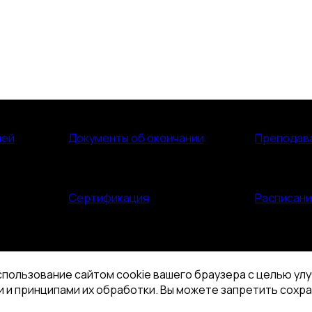
лей
Документы об окончании
Преподав
Сертификация
Расписан
спользование сайтом cookie вашего браузера с целью ул
 и принципами их обработки. Вы можете запретить сохра