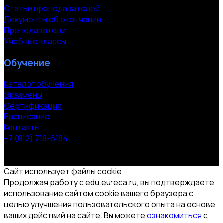
Статьи преподавателей
Документы об окончании
Преподаватели
Учебные классы
Обучение
Каталог обучения
Экзамены
Сертификация
Расписание
Контакты
+7 (812) 718-6184
СПб, Московский пр. 118
© 2000-2026 УЦ компании «ЭВРИКА»
Сайт использует файлы cookie
Продолжая работу с edu.eureca.ru, вы подтверждаете
использование сайтом cookie вашего браузера с
целью улучшения пользовательского опыта на основе
ваших действий на сайте. Вы можете
ознакомиться
с