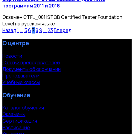
программам 2011 и 2018
Экзамен CTFL_001 ISTQB Certified Tester Foundation
Level на русском языке
Назад
1
...
5
6
7
8
9
...
23
Вперед
О центре
Новости
Статьи преподавателей
Документы об окончании
Преподаватели
Учебные классы
Обучение
Каталог обучения
Экзамены
Сертификация
Расписание