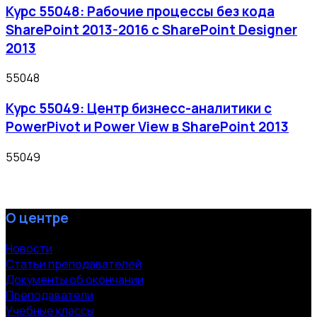
Курс 55048: Рабочие процессы без кода
SharePoint 2013-2016 с SharePoint Designer
2013
55048
Курс 55049: Центр бизнесс-аналитики с
PowerPivot и Power View в SharePoint 2013
55049
О центре
Новости
Статьи преподавателей
Документы об окончании
Преподаватели
Учебные классы