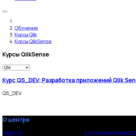
Обучение
Курсы Qlik
Курсы QlikSense
Курсы QlikSense
Курс QS_DEV: Разработка приложений Qlik Se
QS_DEV
О центре
Новости
Статьи преподавате