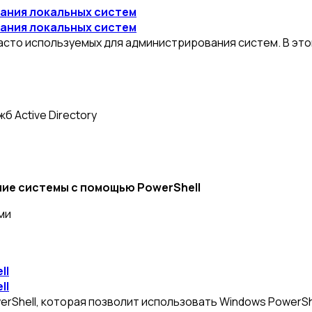
вания локальных систем
вания локальных систем
сто используемых для администрирования систем. В этом
 Active Directory
ие системы с помощью PowerShell
ми
ll
ll
rShell, которая позволит использовать Windows PowerSh