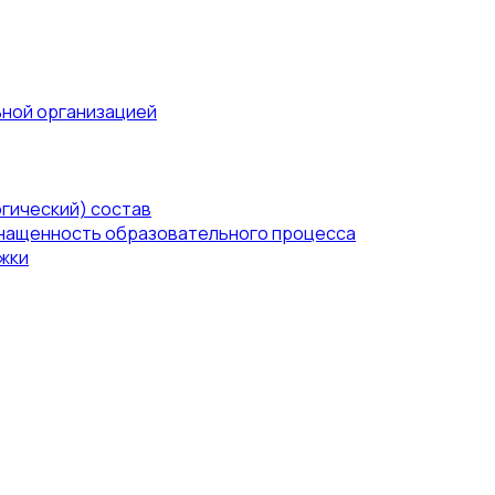
ьной организацией
гический) состав
нащенность образовательного процесса
жки