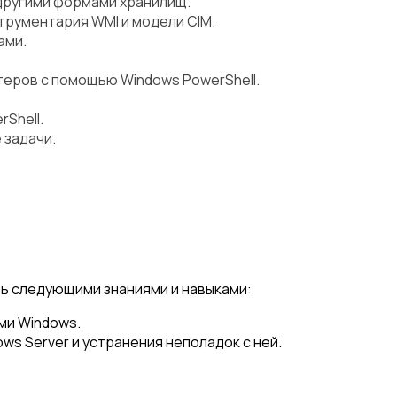
 другими формами хранилищ.
рументария WMI и модели CIM.
ами.
еров с помощью Windows PowerShell.
Shell.
 задачи.
ь следующими знаниями и навыками:
ми Windows.
s Server и устранения неполадок с ней.