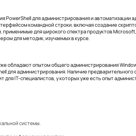
ия PowerShell для администрирования и автоматизации 
нтерфейсом командной строки, включая создание скрипт
применимые для широкого спектра продуктов Microsoft, в
мером для методик, изучаемых в курсе.
же обладают опытом общего администрирования Windows Se
ell для администрирования. Наличие предварительного о
ит для IT-специалистов, у которых уже есть опыт админи
.
кальной системы.