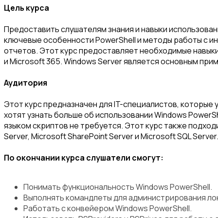
Цель курса
Предоставить слушателям знания и навыки использован
ключевые особенности PowerShell и методы работы с и
отчетов. Этот курс предоставляет необходимые навыки, 
и Microsoft 365. Windows Server является основным при
Аудитория
Этот курс предназначен для IT-специалистов, которые у
хотят узнать больше об использовании Windows PowerSh
языком скриптов не требуется. Этот курс также подход
Server, Microsoft SharePoint Server и Microsoft SQL Server
По окончании курса слушатели смогут:
Понимать функциональность Windows PowerShell.
Выполнять командлеты для администрирования ло
Работать с конвейером Windows PowerShell.