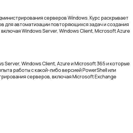
администрирования серверов Windows. Курс раскрывает
ов для автоматизации повторяющихся задач и создания
ключая Windows Server, Windows Client, Microsoft Azure
rver, Windows Client, Azure и Microsoft 365 и которые
пыта работы с какой-либо версией PowerShell или
стрирования серверов, включая Microsoft Exchange