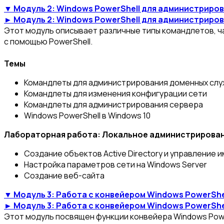
▼ Модуль 2: Windows PowerShell для администриро
► Модуль 2: Windows PowerShell для администриро
Этот модуль описывает различные типы командлетов, ча
с помощью PowerShell.
Темы
Командлеты для администрирования доменных служб
Командлеты для изменения конфигурации сети
Командлеты для администрирования сервера
Windows PowerShell в Windows 10
Лабораторная работа: Локальное администрирован
Создание объектов Active Directory и управление и
Настройка параметров сети на Windows Server
Создание веб-сайта
▼ Модуль 3: Работа с конвейером Windows PowerShe
► Модуль 3: Работа с конвейером Windows PowerShe
Этот модуль посвящен функции конвейера Windows Powe