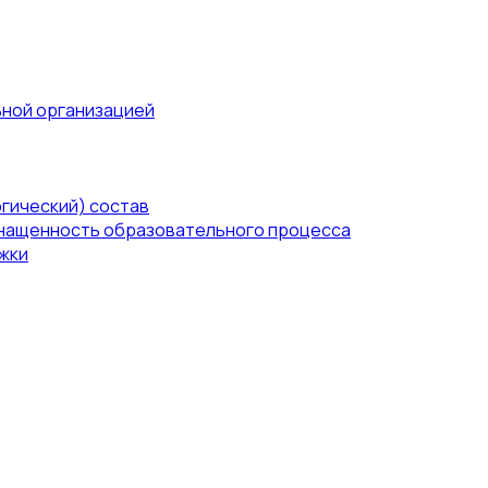
ьной организацией
гический) состав
нащенность образовательного процесса
жки