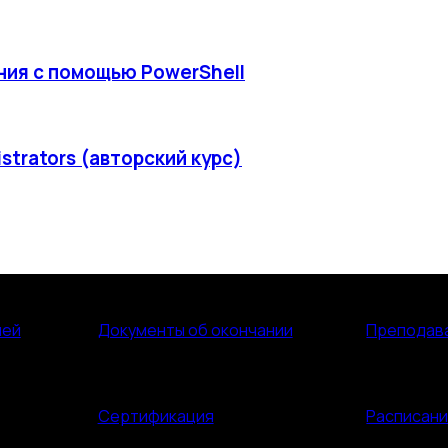
ния с помощью PowerShell
istrators (авторский курс)
лей
Документы об окончании
Преподав
Сертификация
Расписан