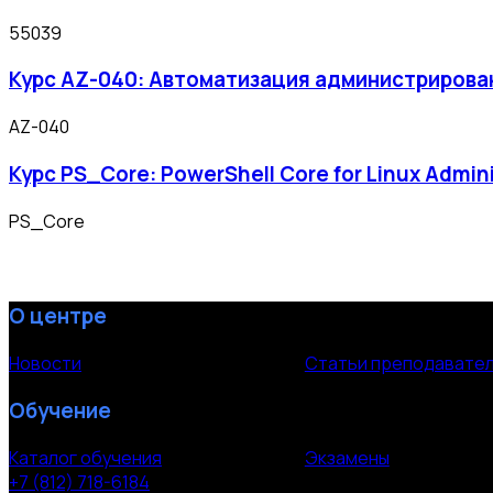
55039
Курс AZ-040: Автоматизация администрирова
AZ-040
Курс PS_Core: PowerShell Core for Linux Admin
PS_Core
О центре
Новости
Статьи преподавате
Обучение
Каталог обучения
Экзамены
+7 (812) 718-6184