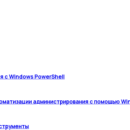
я с Windows PowerShell
томатизации администрирования с помощью Wi
нструменты