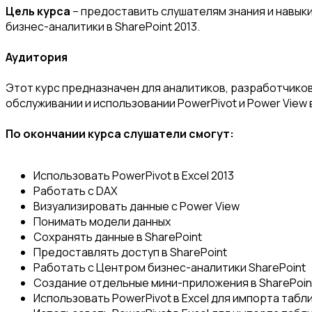
Цель курса
– предоставить слушателям знания и навыки,
бизнес-аналитики в SharePoint 2013.
Аудитория
Этот курс предназначен для аналитиков, разработчиков
обслуживании и использовании PowerPivot и Power View в 
По окончании курса слушатели смогут:
Использовать PowerPivot в Excel 2013
Работать с DAX
Визуализировать данные с Power View
Понимать модели данных
Сохранять данные в SharePoint
Предоставлять доступ в SharePoint
Работать с Центром бизнес-аналитики SharePoint
Создание отдельные мини-приложения в SharePoint
Использовать PowerPivot в Excel для импорта табли