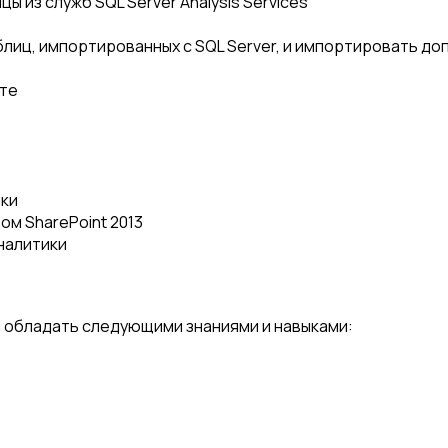
ы из служб SQL Server Analysis Services
иц, импортированных с SQL Server, и импортировать до
сте
ики
ом SharePoint 2013
налитики
 обладать следующими знаниями и навыками: