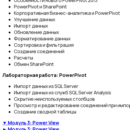
Особенности нового PowerPivot 2013
PowerPivot и SharePoint
Корпоративная бизнес-аналитика и PowerPivot
Улучшение данных
Импорт данных
Обновление данных
Форматирование данных
Сортировка и фильтрация
Создание соединений
Расчеты
Обмен SharePoint
Лабораторная работа: PowerPivot
Импорт данных из SQL Server
Импорт данных из служб SQL Server Analysis
Скрытие неиспользуемых столбцов
Просмотр и редактирование соединений при импо
Создание сводной таблицы
▼ Модуль 3: Power View
► Модуль 3: Power View