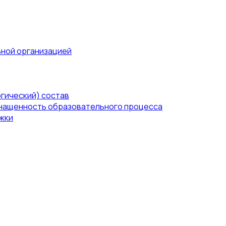
ьной организацией
гический) состав
нащенность образовательного процесса
жки