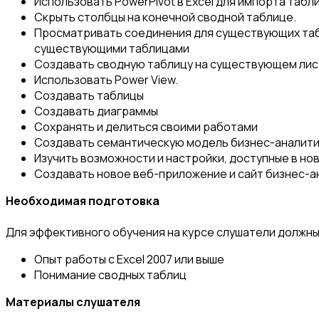
Использовать PowerPivot в Excel для импорта таблиц
Скрыть столбцы на конечной сводной таблице.
Просматривать соединения для существующих табл
существующими таблицами
Создавать сводную таблицу на существующем ли
Использовать Power View.
Создавать таблицы
Создавать диаграммы
Сохранять и делиться своими работами
Создавать семантическую модель бизнес-аналит
Изучить возможности и настройки, доступные в нов
Создавать новое веб-приложение и сайт бизнес-а
Необходимая подготовка
Для эффективного обучения на курсе слушатели должны
Опыт работы с Excel 2007 или выше
Понимание сводных таблиц
Материалы слушателя