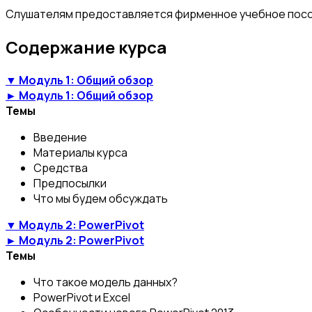
Слушателям предоставляется фирменное учебное пособ
Содержание курса
▼ Модуль 1: Общий обзор
► Модуль 1: Общий обзор
Темы
Введение
Материалы курса
Средства
Предпосылки
Что мы будем обсуждать
▼ Модуль 2: PowerPivot
► Модуль 2: PowerPivot
Темы
Что такое модель данных?
PowerPivot и Excel