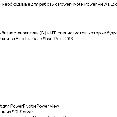
 необходимые для работы с PowerPivot и Power View в Ex
 бизнес-аналитики (BI) и ИТ-специалистов, которые буду
книгах Excel на базе SharePoint2013.
 для PowerPivot и Power View
цы из SQL Server