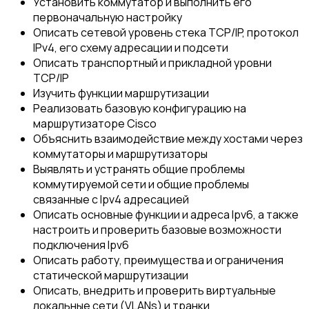
Установить коммутатор и выполнить его
первоначальную настройку
Описать сетевой уровень стека TCP/IP, протокол
IPv4, его схему адресации и подсети
Описать транспортный и прикладной уровни
TCP/IP
Изучить функции маршрутизации
Реализовать базовую конфигурацию на
маршрутизаторе Cisco
Объяснить взаимодействие между хостами через
коммутаторы и маршрутизаторы
Выявлять и устранять общие проблемы
коммутируемой сети и общие проблемы
связанные с Ipv4 адресацией
Описать основные функции и адреса Ipv6, а также
настроить и проверить базовые возможности
подключения Ipv6
Описать работу, преимущества и ограничения
статической маршрутизации
Описать, внедрить и проверить виртуальные
локальные сети (VLANs) и транки