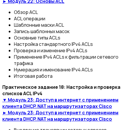
► Модуль 22: Основы ACL
Обзор ACL
ACL операции
Шаблонные маски ACL
Запись шаблонных масок
Основные типы ACLs
Настройка стандартного IPv4 ACLs
Проверка и изменение IPv4 ACLs
Применение IPv4 ACLs к фильтрации сетевого
трафика
Нумерация и именование IPv4 ACLs
Итоговая работа
Практическое задание 18: Настройка и проверка
списков ACL IPv4
▼ Модуль 23: Доступ в интернет с применением
клиента DHCP. NAT на маршрутизаторах Cisco
► Модуль 23: Доступ в интернет с применением
клиента DHCP. NAT на маршрутизаторах Cisco