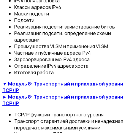
IРv4 поля заголовка
Классы адресов IРv4
Маски подсети
Подсети
Реализация подсети: заимствование битов
Реализация подсети: определение схемы
адресации
Преимущества VLSM и применения VLSM
Частные и публичные адреса IРv4
Зарезервированные IРv4 адреса
Определение IРv4 адреса хоста
Итоговая работа
▼ Модуль 8: Транспортный и прикладной уровни
TCP/IP
► Модуль 8: Транспортный и прикладной уровни
TCP/IP
TCP/IP функции транспортного уровня
Транспорт с гарантией доставки и ненадежная
передача с максимальными усилиями