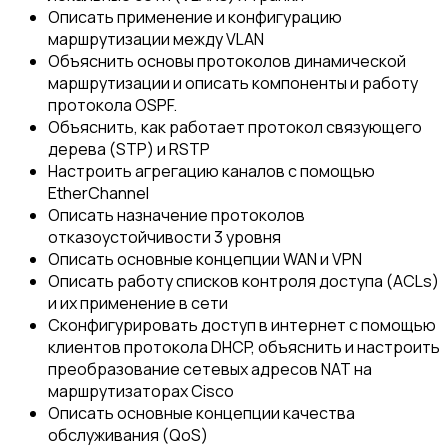
Описать применение и конфигурацию
маршрутизации между VLAN
Объяснить основы протоколов динамической
маршрутизации и описать компоненты и работу
протокола OSPF.
Объяснить, как работает протокол связующего
дерева (STP) и RSTP
Настроить агрегацию каналов с помощью
EtherChannel
Описать назначение протоколов
отказоустойчивости 3 уровня
Описать основные концепции WAN и VPN
Описать работу списков контроля доступа (ACLs)
и их применение в сети
Сконфигурировать доступ в интернет с помощью
клиентов протокола DHCP, объяснить и настроить
преобразование сетевых адресов NAT на
маршрутизаторах Cisco
Описать основные концепции качества
обслуживания (QoS)