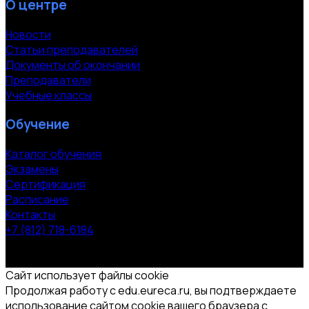
О центре
Новости
Статьи преподавателей
Документы об окончании
Преподаватели
Учебные классы
Обучение
Каталог обучения
Экзамены
Сертификация
Расписание
Контакты
+7 (812) 718-6184
СПб, Московский пр. 118
© 2000-2026 УЦ компании «ЭВРИКА»
Сайт использует файлы cookie
Продолжая работу с edu.eureca.ru, вы подтверждаете
использование сайтом cookie вашего браузера с