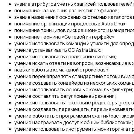
знание атрибутов учетных записей пользователей и
понимание назначения разных типов файлов;
знание назначения основных системных каталогов 
понимание организации процессов в Astra Linux;
понимание принципов дискреционного и мандатног
понимание термина «Сетевой интерфейс»
умение использовать команды и утилиты для опред
умение устанавливать ОС Astra Linux;
умение использовать справочные системы;
умение искать ответы на вопросы, возникающие в х
навыки работы в командной строке bash;
умение перенаправлять стандартные потоки в/из 
умение создавать конвейеры из нескольких команд
умение использовать основные команды-фильтры;
умение составлять регулярные выражения;
умение использовать текстовые редакторы grep, s
умение создавать, перемещать, переименовывать,
умение работать с программами сжатия/распаковки
умение настраивать доступ к общим библиотекам;
умение использовать инструменты мониторинга п