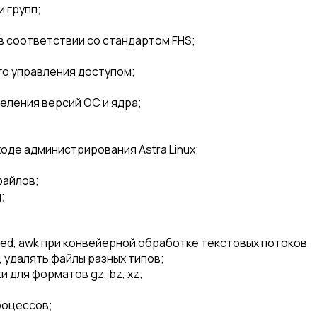
 групп;
в соответствии со стандартом FHS;
о управления доступом;
еления версий ОС и ядра;
оде администрирования Astra Linux;
файлов;
;
ed, awk при конвейерной обработке текстовых потоков
 удалять файлы разных типов;
 для форматов gz, bz, xz;
роцессов;