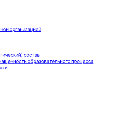
ьной организацией
гический) состав
нащенность образовательного процесса
жки