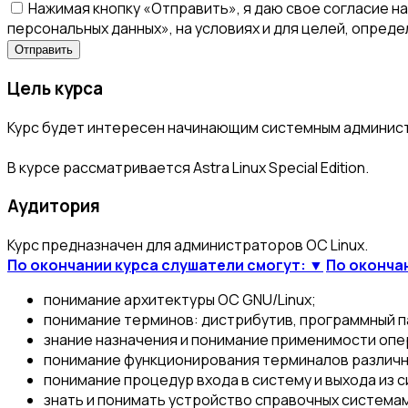
Нажимая кнопку «Отправить», я даю свое согласие н
персональных данных», на условиях и для целей, опред
Цель курса
Курс будет интересен начинающим системным администр
В курсе рассматривается Astra Linux Special Edition.
Аудитория
Курс предназначен для администраторов ОС Linux.
По окончании курса слушатели смогут: ▼
По оконча
понимание архитектуры ОС GNU/Linux;
понимание терминов: дистрибутив, программный п
знание назначения и понимание применимости опер
понимание функционирования терминалов различн
понимание процедур входа в систему и выхода из 
знать и понимать устройство справочных система