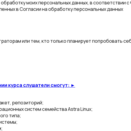
а обработку моих персональных данных, в соответствии с
еленных в Согласии на обработку персональных данных
аторам или тем, кто только планирует попробовать себ
нии курса слушатели смогут: ►
акет, репозиторий;
ационных систем семейства Astra Linux;
ого типа;
системы;
м;