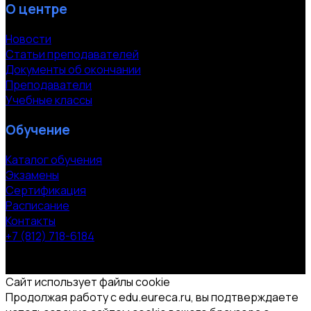
О центре
Новости
Статьи преподавателей
Документы об окончании
Преподаватели
Учебные классы
Обучение
Каталог обучения
Экзамены
Сертификация
Расписание
Контакты
+7 (812) 718-6184
СПб, Московский пр. 118
© 2000-2026 УЦ компании «ЭВРИКА»
Сайт использует файлы cookie
Продолжая работу с edu.eureca.ru, вы подтверждаете