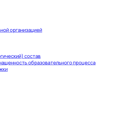
ьной организацией
гический) состав
нащенность образовательного процесса
жки