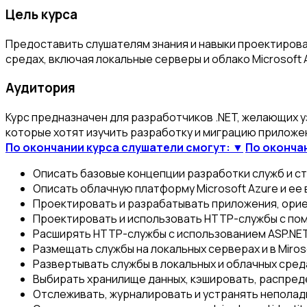
Цель курса
Предоставить слушателям знания и навыки проектирован
средах, включая локальные серверы и облако Microsoft 
Аудитория
Курс предназначен для разработчиков .NET, желающих уз
которые хотят изучить разработку и миграцию приложени
По окончании курса слушатели смогут: ▼
По оконча
Описать базовые концепции разработки служб и ст
Описать облачную платформу Microsoft Azure и ее
Проектировать и разрабатывать приложения, ориент
Проектировать и использовать HTTP-службы с пом
Расширять HTTP-службы с использованием ASP.NET
Размещать службы на локальных серверах и в Miroso
Развертывать службы в локальных и облачных среда
Выбирать хранилище данных, кэшировать, распред
Отслеживать, журналировать и устранять неполад