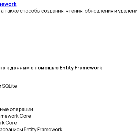
amework
 а также способы создания, чтения, обновления и удалени
а к данным с помощью Entity Framework
 SQLite
нные операции
ramework Core
rk Core
зованием Entity Framework