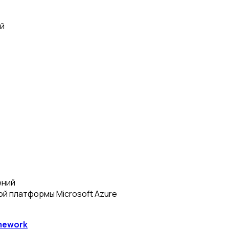
й
ений
й платформы Microsoft Azure
amework