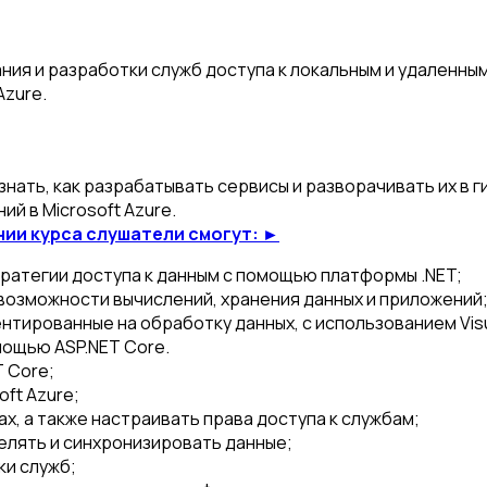
ия и разработки служб доступа к локальным и удаленным
Azure.
нать, как разрабатывать сервисы и разворачивать их в г
й в Microsoft Azure.
нии курса слушатели смогут: ►
ратегии доступа к данным с помощью платформы .NET;
 возможности вычислений, хранения данных и приложений
ированные на обработку данных, с использованием Visual 
ощью ASP.NET Core.
 Core;
ft Azure;
х, а также настраивать права доступа к службам;
елять и синхронизировать данные;
ки служб;