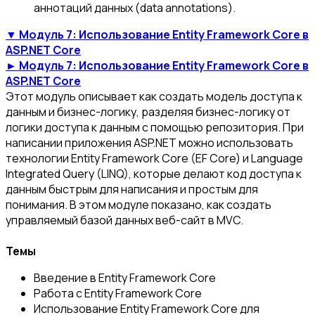
аннотаций данных (data annotations).
▼ Модуль 7: Использование Entity Framework Core в
ASP.NET Core
► Модуль 7: Использование Entity Framework Core в
ASP.NET Core
Этот модуль описывает как создать модель доступа к
данным и бизнес-логику, разделяя бизнес-логику от
логики доступа к данным с помощью репозитория. При
написании приложения ASP.NET можно использовать
технологии Entity Framework Core (EF Core) и Language
Integrated Query (LINQ), которые делают код доступа к
данным быстрым для написания и простым для
понимания. В этом модуле показано, как создать
управляемый базой данных веб-сайт в MVC.
Темы
Введение в Entity Framework Core
Работа с Entity Framework Core
Использование Entity Framework Core для