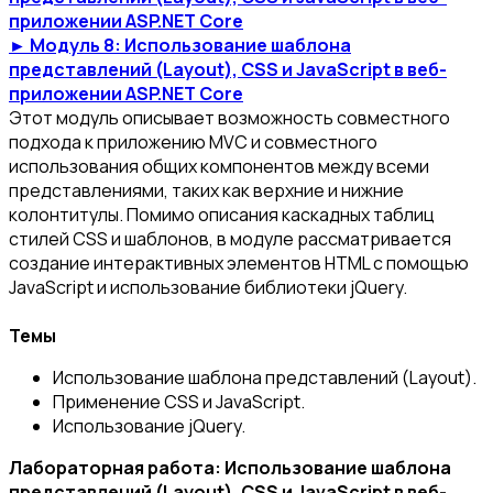
приложении ASP.NET Core
► Модуль 8: Использование шаблона
представлений (Layout), CSS и JavaScript в веб-
приложении ASP.NET Core
Этот модуль описывает возможность совместного
подхода к приложению MVC и совместного
использования общих компонентов между всеми
представлениями, таких как верхние и нижние
колонтитулы. Помимо описания каскадных таблиц
стилей CSS и шаблонов, в модуле рассматривается
создание интерактивных элементов HTML с помощью
JavaScript и использование библиотеки jQuery.
Темы
Использование шаблона представлений (Layout).
Применение CSS и JavaScript.
Использование jQuery.
Лабораторная работа: Использование шаблона
представлений (Layout), CSS и JavaScript в веб-