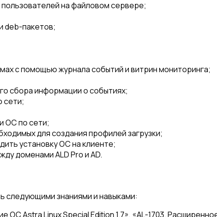
 пользователей на файловом сервере;
и deb-пакетов;
мах с помощью журнала событий и витрин мониторинга;
го сбора информации о событиях;
 сети;
 ОС по сети;
бходимых для создания профилей загрузки;
дить установку ОС на клиенте;
ду доменами ALD Pro и AD.
ь следующими знаниями и навыками:
 Astra Linux Special Edition 1.7», «AL-1703. Расширенное 