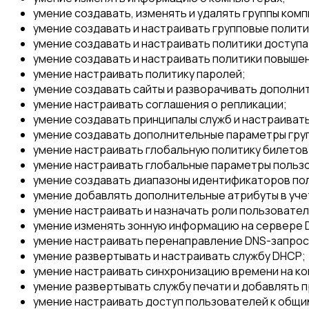
умение создавать, изменять и удалять группы ком
умение создавать и настраивать групповые полити
умение создавать и настраивать политики доступа 
умение создавать и настраивать политики повыше
умение настраивать политику паролей;
умение создавать сайты и разворачивать дополни
умение настраивать соглашения о репликации;
умение создавать принципалы служб и настраиват
умение создавать дополнительные параметры груп
умение настраивать глобальную политику билетов 
умение настраивать глобальные параметры пользо
умение создавать диапазоны идентификаторов пол
умение добавлять дополнительные атрибуты в уче
умение настраивать и назначать роли пользовател
умение изменять зонную информацию на сервере 
умение настраивать перенаправление DNS-запрос
умение развертывать и настраивать службу DHCP;
умение настраивать синхронизацию времени на ко
умение развертывать службу печати и добавлять 
умение настраивать доступ пользователей к общи