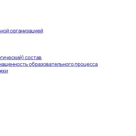
ьной организацией
гический) состав
нащенность образовательного процесса
жки