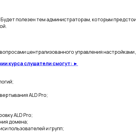
. Будет полезен тем администраторам, которым предстоит
ой.
 вопросами централизованного управления настройками
нии курса слушатели смогут: ►
логий;
вертывания ALD Pro;
овку ALD Pro;
ния домена;
иси пользователей и групп;