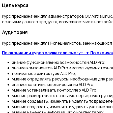
Цель курса
Курс предназначен для администраторов ОС Astra Linux
основами данного продукта, возможностями и настройк
Аудитория
Курс предназначен для IT-специалистов, занимающихся
По окончании курса слушатели смогут: ▼
По оконча
знание функциональных возможностей ALD Pro;
знание компонентов ALD Pro и используемых техно
понимание архитектуры ALD Pro;
умение определять ресурсы, необходимые для раз
знание политики лицензирования ALD Pro;
умение устанавливать контроллер ALD Pro;
умение развертывать основную серверную группир
умение создавать, изменять и удалять подразделе
умение создавать, изменять и удалять учетные зап
умение изменять информацию о компьютерах;