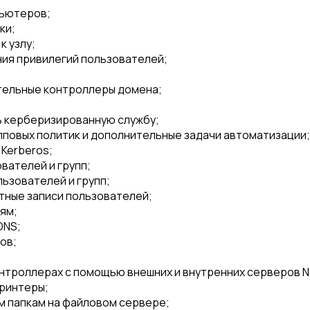
пьютеров;
ки;
к узлу;
ния привилегий пользователей;
тельные контроллеры домена;
ь керберизированную службу;
повых политик и дополнительные задачи автоматизации;
Kerberos;
вателей и групп;
ьзователей и групп;
тные записи пользователей;
ям;
DNS;
ов;
нтроллерах с помощью внешних и внутренних серверов N
принтеры;
м папкам на файловом сервере;