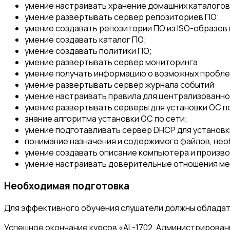
умение настраивать хранение домашних каталогов
умение развертывать сервер репозиториев ПО;
умение создавать репозитории ПО из ISO-образов 
умение создавать каталог ПО;
умение создавать политики ПО;
умение развертывать сервер мониторинга;
умение получать информацию о возможных пробле
умение развертывать сервер журнала событий
умение настраивать правила для централизованно
умение развертывать серверы для установки ОС по
знание алгоритма установки ОС по сети;
умение подготавливать сервер DHCP для установки
понимание назначения и содержимого файлов, нео
умение создавать описание компьютера и произво
умение настраивать доверительные отношения меж
Необходимая подготовка
Для эффективного обучения слушатели должны обладат
Успешное окончание курсов «AL-1702. Администрирование ОС