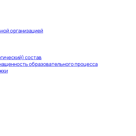
ьной организацией
гический) состав
нащенность образовательного процесса
жки