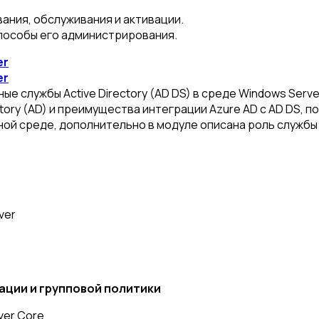
ания, обслуживания и активации.
способы его администрирования.
er
er
е службы Active Directory (AD DS) в среде Windows Serv
ctory (AD) и преимущества интеграции Azure AD с AD DS, 
ой среде, дополнительно в модуле описана роль службы 
ver
ации и групповой политики
ver Core