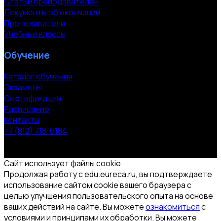
Статьи преподавателей
Документы об окончании
Преподаватели
Учебные классы
Обучение
Каталог обучения
Экзамены
Сертификация
Расписание
Контакты
+7 (812) 718-6184
СПб, Московский пр. 118
© 2000-2026 УЦ компании «ЭВРИКА»
Сайт использует файлы cookie
Продолжая работу с edu.eureca.ru, вы подтверждаете
использование сайтом cookie вашего браузера с
целью улучшения пользовательского опыта на основе
ваших действий на сайте. Вы можете
ознакомиться
с
условиями и принципами их обработки. Вы можете