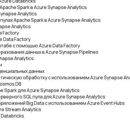
zure Databricks
ache Spark в Azure Synapse Analytics
ynapse Analytics
лах Apache Spark в Azure Synapse Analytics
apse Analytics
 Factory
 Data Factory
абе с помощью Azure Data Factory
зования данных в Azure Synapse Pipelines
apse Analytics
и
денциальных данных
ическую обработку с использованием Azure Synapse Ana
Cosmos DB
 Spark для Azure Synapse Analytics
верного SQL пула для Azure Synapse Analytics
иложений Big Data с использованием Azure Event Hubs
e Stream Analytics
Databricks