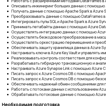
Работать с расширенными методами DataFrames в A
Описывать инжиниринг больших данных с помощью Ap
Получать данные с помощью Apache Spark в Azure S
Преобразовывать данные с помощью DataFrames в пу
Интегрировать пулы SQL и Apache Spark в Azure Syn
Принимать петабайты данных с помощью Azure Data
Осуществлять интеграцию данных с помощью Azure
Осуществлять безкодовое преобразование в масшт
Осуществлять оркестрацию перемещения и преобра
Обеспечивать защиту хранилища данных в Azure Syn
Настраивать ключи в Azure Key Vault и управлять им
Реализовывать контроль соответствия для конфи
Разрабатывать гибридную транзакционную и аналит
Настраивать Azure Synapse Link с помощью Azure 
Писать запрос к Azure Cosmos DB с помощью Apache
Писать запрос к Azure Cosmos DB с помощью безсер
Обеспечивать надежный обмен сообщениями для пр
Работать с потоками данных с использованием Azur
Обрабатывать потоковые данные с помощью Azure 
Необходимая подготовка