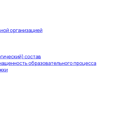
ьной организацией
гический) состав
нащенность образовательного процесса
жки