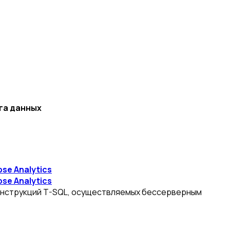
га данных
se Analytics
se Analytics
ю инструкций T-SQL, осуществляемых бессерверным