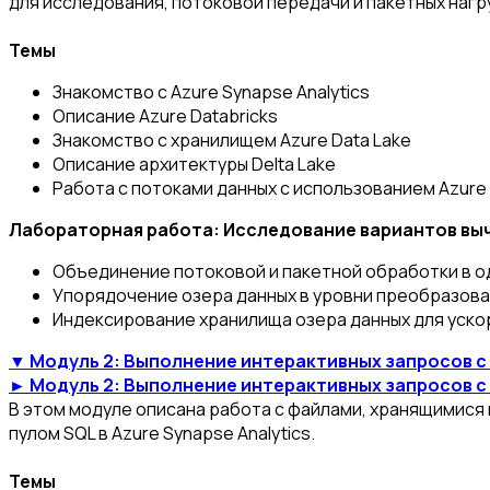
для исследования, потоковой передачи и пакетных нагр
Темы
Знакомство с Azure Synapse Analytics
Описание Azure Databricks
Знакомство с хранилищем Azure Data Lake
Описание архитектуры Delta Lake
Работа с потоками данных с использованием Azure 
Лабораторная работа: Исследование вариантов выч
Объединение потоковой и пакетной обработки в 
Упорядочение озера данных в уровни преобразов
Индексирование хранилища озера данных для ускор
▼ Модуль 2: Выполнение интерактивных запросов с 
► Модуль 2: Выполнение интерактивных запросов с 
В этом модуле описана работа с файлами, хранящимися
пулом SQL в Azure Synapse Analytics.
Темы