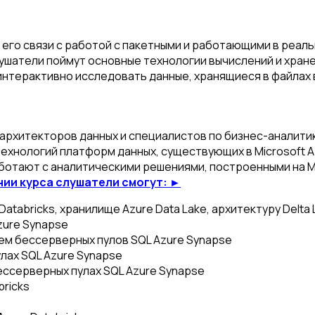
в его связи с работой с пакетными и работающими в реа
ушатели поймут основные технологии вычислений и хран
нтерактивно исследовать данные, хранящиеся в файлах в
 архитекторов данных и специалистов по бизнес-аналити
хнологий платформ данных, существующих в Microsoft Az
ботают с аналитическими решениями, построенными на Mi
нии курса слушатели смогут: ►
atabricks, хранилище Azure Data Lake, архитектуру Delta L
zure Synapse
ем бессерверных пулов SQL Azure Synapse
лах SQL Azure Synapse
ессерверных пулах SQL Azure Synapse
bricks