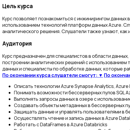
Цель курса
Курс позволяет познакомиться с инжинирингом данных 
использованием технологий платформ данных Azure. Сл
аналитического решения. Слушатели также узнают, как и
Аудитория
Курс предназначен для специалистов в области данных,
построении аналитических решений с использованием те
данных и специалисты по обработке данных, которые ра
По окончании курса слушатели смогут: ▼
По оконча
Описать технологии Azure Synapse Analytics, Azure D
Понимать возможности бессерверных пулов SQL A
Выполнять запросы данных в озере с использовани
Создавать объекты метаданных в бессерверных пу
Защищать данные и управлять пользователями в б
Осуществлять чтение и запись данных в Azure Data
Работать с DataFrames в Azure Databricks