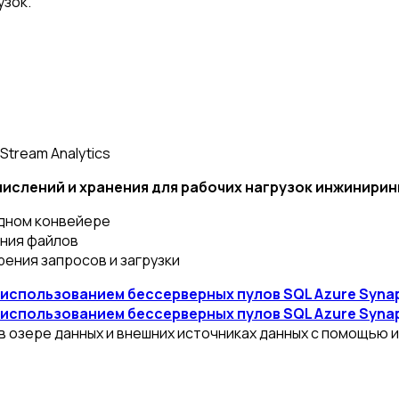
узок.
Stream Analytics
ислений и хранения для рабочих нагрузок инжинирин
одном конвейере
ания файлов
ения запросов и загрузки
использованием бессерверных пулов SQL Azure Synap
использованием бессерверных пулов SQL Azure Synap
 в озере данных и внешних источниках данных с помощь