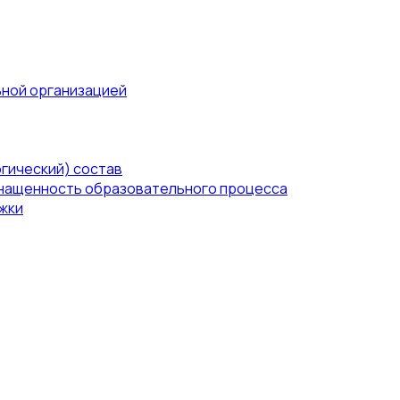
ьной организацией
гический) состав
нащенность образовательного процесса
жки