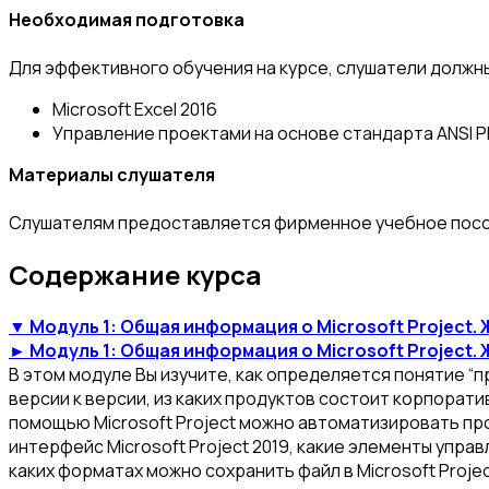
Необходимая подготовка
Для эффективного обучения на курсе, слушатели должн
Microsoft Excel 2016
Управление проектами на основе стандарта ANSI 
Материалы слушателя
Слушателям предоставляется фирменное учебное пособ
Содержание курса
▼ Модуль 1: Общая информация о Microsoft Project.
► Модуль 1: Общая информация о Microsoft Project.
В этом модуле Вы изучите, как определяется понятие “п
версии к версии, из каких продуктов состоит корпоратив
помощью Microsoft Project можно автоматизировать про
интерфейс Microsoft Project 2019, какие элементы упра
каких форматах можно сохранить файл в Microsoft Projec