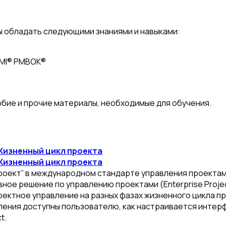
ы обладать следующими знаниями и навыками:
PMI® PMBOK®
ие и прочие материалы, необходимые для обучения.
 Жизненный цикл проекта
 Жизненный цикл проекта
роект” в международном стандарте управления проектами 
ное решение по управлению проектами (Enterprise Project 
ектное управление на разных фазах жизненного цикла про
вления доступны пользователю, как настраивается интерф
t.