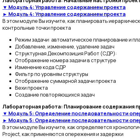
Лабораторная работа: Начальные настройки проек
▼ Модуль 4: Управление содержанием проекта
► Модуль 4: Управление содержанием проекта
В этом модуле Вы изучите, как планировать иерархичес
контрольные точки проекта
Режим задачи: автоматическое планирование и пл
Добавление, изменение, удаление задач
Структурная Декомпозиция Работ (СДР):
Отображение номера задачи в структуре
Изменение кода СДР
Фильтр по уровням структуры
Отображение суммарной задачи проекта
Вехи проекта
Создание повторяющихся задач
Лабораторная работа: Планирование содержания п
▼ Модуль 5: Определение последовательности оп
► Модуль 5: Определение последовательности оп
В этом модуле Вы изучите, как определяется хронологи
Project, как применяются опережения и задержки