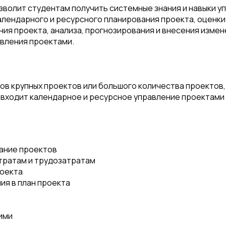
озволит студентам получить системные знания и навыки 
календарного и ресурсного планирования проекта, оценки
ия проекта, анализа, прогнозирования и внесения измене
авления проектами.
ов крупных проектов или большого количества проектов
 входит календарное и ресурсное управление проектами с
ание проектов
атратам и трудозатратам
роекта
ия в план проекта
ими