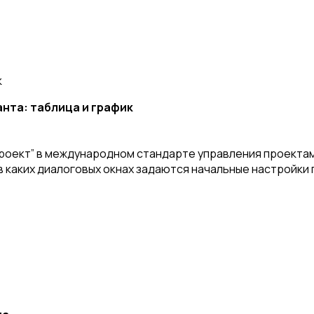
к
нта: таблица и график
Проект” в международном стандарте управления проектам
 в каких диалоговых окнах задаются начальные настройки