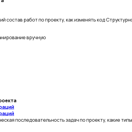
та
кий состав работ по проекту, как изменять код Структур
анирование вручную
роекта
ераций
ераций
ческая последовательность задач по проекту, какие тип