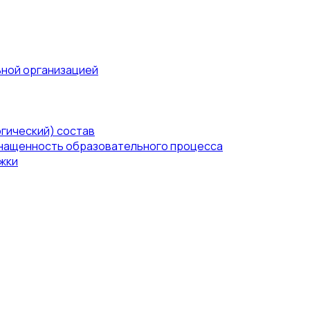
ьной организацией
гический) состав
нащенность образовательного процесса
жки