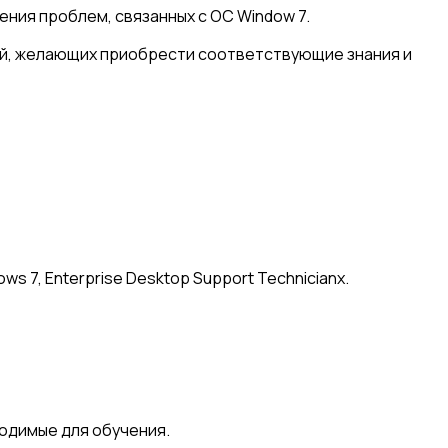
ния проблем, связанных с ОС Window 7.
лей, желающих приобрести соответствующие знания и
s 7, Enterprise Desktop Support Technicianх.
одимые для обучения.