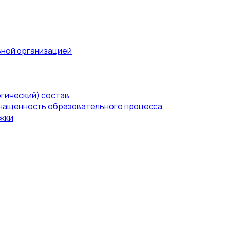
ьной организацией
гический) состав
нащенность образовательного процесса
жки