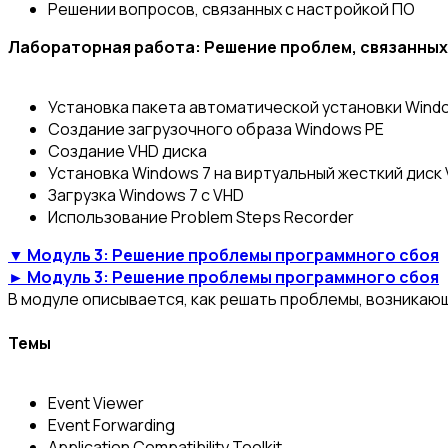
Решении вопросов, связанных с настройкой ПО
Лабораторная работа: Решение проблем, связанных
Установка пакета автоматической установки Windo
Создание загрузочного образа Windows PE
Создание VHD диска
Установка Windows 7 на виртуальный жесткий диск
Загрузка Windows 7 с VHD
Использование Problem Steps Recorder
▼ Модуль 3: Решение проблемы программного сбоя
► Модуль 3: Решение проблемы программного сбоя
В модуле описывается, как решать проблемы, возникаю
Темы
Event Viewer
Event Forwarding
Application Compatibility Toolkit