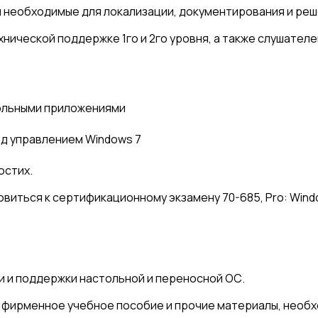
и необходимые для локализации, документирования и реше
ехнической поддержке 1го и 2го уровня, а также слушате
тольными приложениями
д управлением Windows 7
остих.
виться к сертификационному экзамену 70-685, Pro: Window
и и поддержки настольной и переносной ОС.
 фирменное учебное пособие и прочие материалы, необх