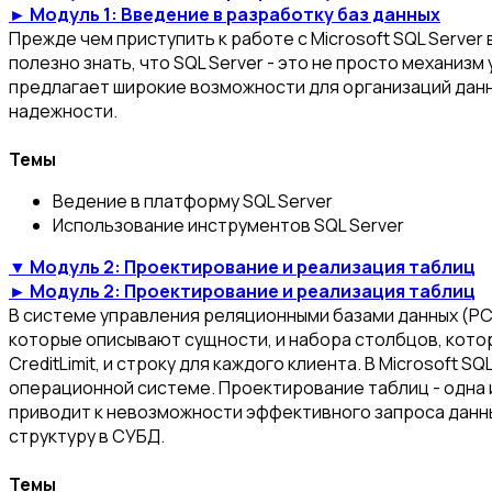
► Модуль 1: Введение в разработку баз данных
Прежде чем приступить к работе с Microsoft SQL Server
полезно знать, что SQL Server - это не просто механиз
предлагает широкие возможности для организаций данн
надежности.
Темы
Ведение в платформу SQL Server
Использование инструментов SQL Server
▼ Модуль 2: Проектирование и реализация таблиц
► Модуль 2: Проектирование и реализация таблиц
В системе управления реляционными базами данных (РСУ
которые описывают сущности, и набора столбцов, кото
CreditLimit, и строку для каждого клиента. В Microsoft
операционной системе. Проектирование таблиц - одна и
приводит к невозможности эффективного запроса данны
структуру в СУБД.
Темы