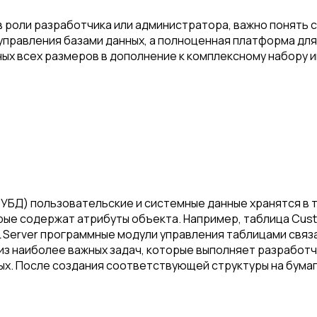
 в роли разработчика или администратора, важно понять 
м управления базами данных, а полноценная платформа дл
ых всех размеров в дополнение к комплексному набору 
БД) пользовательские и системные данные хранятся в т
рые содержат атрибуты объекта. Например, таблица Cust
 SQL Server программные модули управления таблицами свя
з наиболее важных задач, которые выполняет разработч
х. После создания соответствующей структуры на бумаг