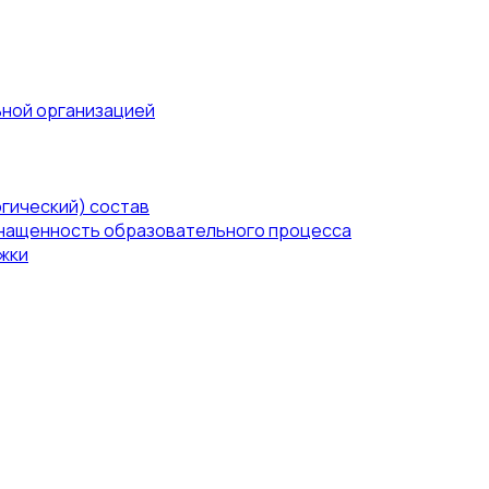
ьной организацией
гический) состав
нащенность образовательного процесса
жки