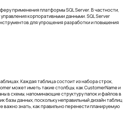
сферу применения платформы SQL Server. В частности,
я управления корпоративными данными. SQL Server
инструментов для упрощения разработки и повышения
аблицах. Каждая таблица состоит из набора строк,
omer может иметь такие столбцы, как CustomerName и
заны в схемы, напоминающие структуру папок и файлов в
ик базы данных, поскольку неправильный дизайн таблиц
е важно знать, как правильно перенести планируемую