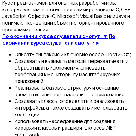
Курс предназначен для опытных разработчиков,
которые уже имеют опыт программирования на C, C++,
JavaScript, Objective-C, Microsoft Visual Basic или Java и
понимают концепции объектно-ориентированного
программирования.
По окончании курса слушатели смогут: ▼
По
окончании курса слушатели смогут: ►
Описать синтаксис и ключевые особенности C#;
Создавать и вызывать методы, перехватывать и
обрабатывать исключения, описывать
требования к мониторингу масштабируемых
приложений;
Реализовать базовую структуру и основные
элементы типичного настольного приложения;
Создавать классы, определять и реализовать
интерфейсы, а также создавать и использовать
коллекции;
Использовать наследование для создания
иерархии классов и расширять классы .NET
Framework;