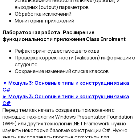
использование необязательных (optional) и
выходных (output) параметров
Обработка исключений
Мониторинг приложений
Лабораторная работа: Расширение
функциональности приложения Class Enrolment
Рефакторинг существующего кода
Проверка корректности (validation) информации о
студенте
Сохранение изменений списка классов
▼ Модуль 3: Основные типы и конструкции языка
C#
► Модуль 3: Основные типы и конструкции языка
C#
Перед тем как начать создавать приложения с
помощью технологии Windows Presentation Foundation
(WPF) или других технологий .NET Framework, нужно
изучить некоторые базовые конструкции C#. Нужно
знать, как создавать простые структуры для