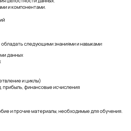
ния целостности данных.
ами и компонентами.
ий
 обладать следующими знаниями и навыками:
ами данных
х
етвление и циклы)
, прибыль, финансовые исчисления
ие и прочие материалы, необходимые для обучения.