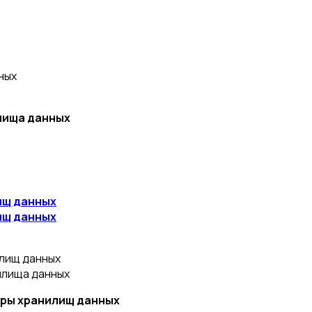
ных
лища данных
ищ данных
ищ данных
лищ данных
илища данных
ры хранилищ данных