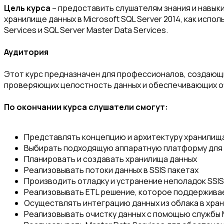
Цель курса
– предоставить слушателям знания и навыки
хранилище данных в Microsoft SQL Server 2014, как испол
Services и SQL Server Master Data Services.
Аудитория
Этот курс предназначен для профессионалов, создающ
проверяющих целостность данных и обеспечивающих о
По окончании курса слушатели смогут:
Представлять концепцию и архитектуру хранилищ
Выбирать подходящую аппаратную платформу для
Планировать и создавать хранилища данных
Реализовывать потоки данных в SSIS пакетах
Производить отладку и устранение неполадок SSIS
Реализовывать ETL решение, которое поддерживае
Осуществлять интеграцию данных из облака в хра
Реализовывать очистку данных с помощью службы Mic