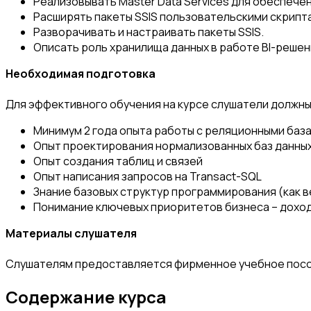
Реализовывать Master Data Services для обеспече
Расширять пакеты SSIS пользовательскими скрипт
Разворачивать и настраивать пакеты SSIS.
Описать роль хранилища данных в работе BI-решен
Необходимая подготовка
Для эффективного обучения на курсе слушатели должны
Минимум 2 года опыта работы с реляционными баз
Опыт проектирования нормализованных баз данны
Опыт создания таблиц и связей
Опыт написания запросов на Transact-SQL
Знание базовых структур программирования (как в
Понимание ключевых приоритетов бизнеса – доход
Материалы слушателя
Слушателям предоставляется фирменное учебное пособ
Содержание курса