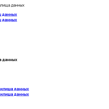
илища данных
щ данных
щ данных
а данных
нилища данных
нилища данных