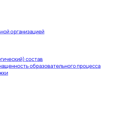
ьной организацией
гический) состав
нащенность образовательного процесса
жки