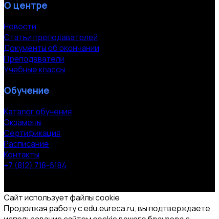
О центре
Новости
Статьи преподавателей
Документы об окончании
Преподаватели
Учебные классы
Обучение
Каталог обучения
Экзамены
Сертификация
Расписание
Контакты
+7 (812) 718-6184
СПб, Московский пр. 118
© 2000-2026 УЦ компании «ЭВРИКА»
Сайт использует файлы cookie
Продолжая работу с edu.eureca.ru, вы подтверждаете
использование сайтом cookie вашего браузера с