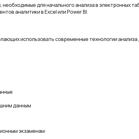
, необходимые для начального анализа в электронных таб
тов аналитики в Excel или Power BI.
елающих использовать современные технологии анализа д
анные
ешним данным
ионным экзаменам: