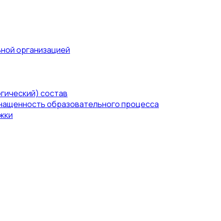
ьной организацией
гический) состав
нащенность образовательного процесса
жки