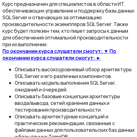
Курс предназначен для специалистов в области ИТ,
обеспечивающих управление и поддержку базы данных
SQL Server и отвечающих за оптимизацию
производительности экземпляров SQL Server. Также
курс будет полезен тем, кто пишет запросы к данным
для обеспечения оптимальной производительности
при их выполнении.
По окончании курса слушатели смогут: ▼
По
окончании курса слушатели смогут: ►
Описывать высокоуровневый обзор архитектуры
SQL Server и его различных компонентов.
Описывать модель выполнения SQL Server,
ожиданий и очередей.
Описывать базовые концепции архитектуры
ввода/вывода, сетей хранения данных и
тестирования производительности.
Описывать архитектурные концепций и
практические рекомендации, связанные с
файлами данных для пользовательских баз данных
и базы данных TempDB.