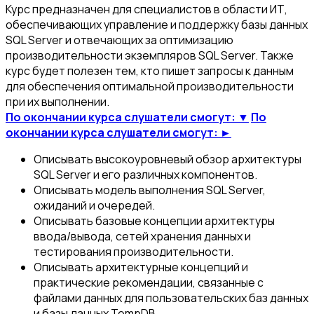
Курс предназначен для специалистов в области ИТ,
обеспечивающих управление и поддержку базы данных
SQL Server и отвечающих за оптимизацию
производительности экземпляров SQL Server. Также
курс будет полезен тем, кто пишет запросы к данным
для обеспечения оптимальной производительности
при их выполнении.
По окончании курса слушатели смогут: ▼
По
окончании курса слушатели смогут: ►
Описывать высокоуровневый обзор архитектуры
SQL Server и его различных компонентов.
Описывать модель выполнения SQL Server,
ожиданий и очередей.
Описывать базовые концепции архитектуры
ввода/вывода, сетей хранения данных и
тестирования производительности.
Описывать архитектурные концепций и
практические рекомендации, связанные с
файлами данных для пользовательских баз данных
и базы данных TempDB.