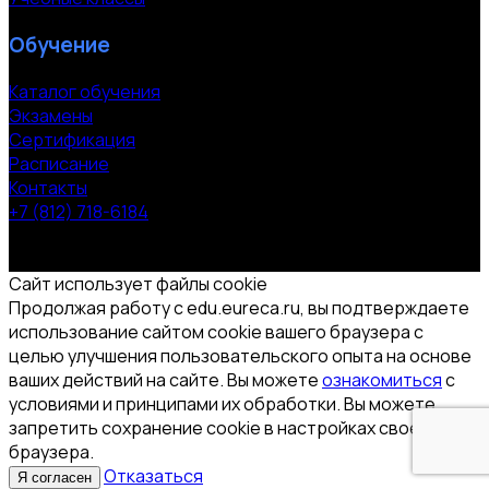
Обучение
Каталог обучения
Экзамены
Сертификация
Расписание
Контакты
+7 (812) 718-6184
СПб, Московский пр. 118
© 2000-2026 УЦ компании «ЭВРИКА»
Сайт использует файлы cookie
Продолжая работу с edu.eureca.ru, вы подтверждаете
использование сайтом cookie вашего браузера с
целью улучшения пользовательского опыта на основе
ваших действий на сайте. Вы можете
ознакомиться
с
условиями и принципами их обработки. Вы можете
запретить сохранение cookie в настройках своего
браузера.
Отказаться
Я согласен