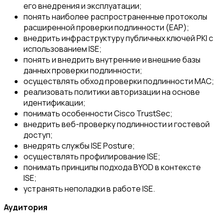
его внедрения и эксплуатации;
понять наиболее распространенные протоколы
расширенной проверки подлинности (EAP);
внедрить инфраструктуру публичных ключей PKI с
использованием ISE;
понять и внедрить внутренние и внешние базы
данных проверки подлинности;
осуществлять обход проверки подлинности MAC;
реализовать политики авторизации на основе
идентификации;
понимать особенности Cisco TrustSec;
внедрить веб-проверку подлинности и гостевой
доступ;
внедрять службы ISE Posture;
осуществлять профилирование ISE;
понимать принципы подхода BYOD в контексте
ISE;
устранять неполадки в работе ISE.
Аудитория