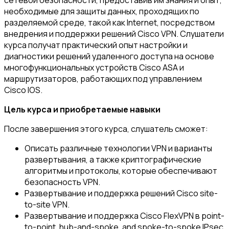
сетевой безопасности, предоставив им знания и опыт,
необходимые для защиты данных, проходящих по
разделяемой среде, такой как Internet, посредством
внедрения и поддержки решений Cisco VPN. Слушатели
курса получат практический опыт настройки и
диагностики решений удаленного доступа на основе
многофункциональных устройств Cisco ASA и
маршрутизаторов, работающих под управлением
Cisco IOS.
Цель курса и приобретаемые навыки
После завершения этого курса, слушатель сможет:
Описать различные технологии VPN и варианты
развертывания, а также криптографические
алгоритмы и протоколы, которые обеспечивают
безопасность VPN.
Развертывание и поддержка решений Cisco site-
to-site VPN.
Развертывание и поддержка Cisco FlexVPN в point-
to-point, hub-and-spoke, and spoke-to-spoke IPsec