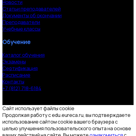
Новости
Статьи преподавателей
Документы об окончании
Преподаватели
Учебные классы
Обучение
Каталог обучения
Экзамены
Сертификация
Расписание
Контакты
+7 (812) 718-6184
СПб, Московский пр. 118
© 2000-2026 УЦ компании «ЭВРИКА»
Сайт использует файлы cookie
Продолжая работу с edu.eureca.ru, вы подтверждаете
использование сайтом cookie вашего браузера с
целью улучшения пользовательского опыта на основе
ваших действий на сайте. Вы можете
ознакомиться
с