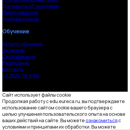
Документы об окончании
Преподаватели
Учебные классы
Обучение
Каталог обучения
Экзамены
Сертификация
Расписание
Контакты
+7 (812) 718-6184
СПб, Московский пр. 118
© 2000-2026 УЦ компании «ЭВРИКА»
Сайт использует файлы cookie
Продолжая работу с edu.eureca.ru, вы подтверждаете
использование сайтом cookie вашего браузера с
целью улучшения пользовательского опыта на основе
ваших действий на сайте. Вы можете
ознакомиться
с
условиями и принципами их обработки. Вы можете