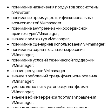
понимание назначения продуктов экосистемы
ISPsystem;
понимание преимуществ и функциональных
возможностей VMmanager;
понимание внутренней микросервисной
архитектуры VMmanager;
знание архитектур VMmanager;
понимание сценариев использования VMmanager;
понимание вариантов лицензирования
VMmanager;
понимание условий технической поддержки
VMmanager;
знание ресурсов VMmanager;
знание требований среды функционирования
VMmanager;
умение выполнять установку платформы
VMmanager;
знание веб-интерфейса портала управления
VMmanager;
умение выполнять настройку платформы