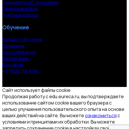
Документы об окончании
Преподаватели
Учебные классы
Обучение
Каталог обучения
Экзамены
Сертификация
Расписание
Контакты
+7 (812) 718-6184
СПб, Московский пр. 118
© 2000-2026 УЦ компании «ЭВРИКА»
Сайт использует файлы cookie
Продолжая работу с edu.eureca.ru, вы подтверждаете
использование сайтом cookie вашего браузера с
целью улучшения пользовательского опыта на основе
ваших действий на сайте. Вы можете
ознакомиться
с
условиями и принципами их обработки. Вы можете
запретить сохранение cookie в настройках своего