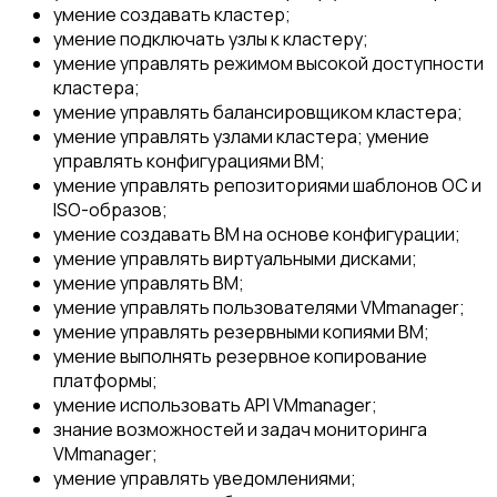
умение создавать кластер;
умение подключать узлы к кластеру;
умение управлять режимом высокой доступности
кластера;
умение управлять балансировщиком кластера;
умение управлять узлами кластера; умение
управлять конфигурациями ВМ;
умение управлять репозиториями шаблонов ОС и
ISO-образов;
умение создавать ВМ на основе конфигурации;
умение управлять виртуальными дисками;
умение управлять ВМ;
умение управлять пользователями VMmanager;
умение управлять резервными копиями ВМ;
умение выполнять резервное копирование
платформы;
умение использовать API VMmanager;
знание возможностей и задач мониторинга
VMmanager;
умение управлять уведомлениями;