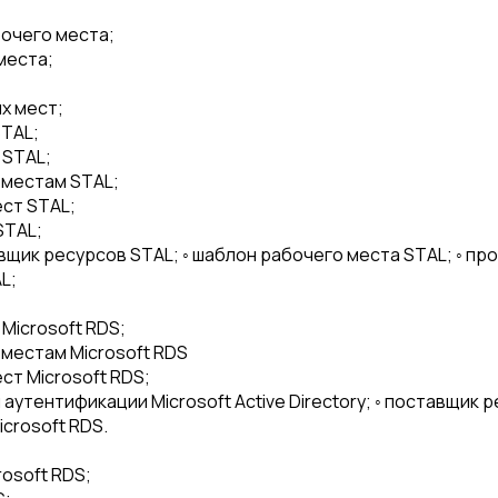
очего места;
места;
х мест;
STAL;
 STAL;
 местам STAL;
ст STAL;
STAL;
вщик ресурсов STAL; ◦ шаблон рабочего места STAL; ◦ пр
L;
Microsoft RDS;
местам Microsoft RDS
ст Microsoft RDS;
аутентификации Microsoft Active Directory; ◦ поставщик 
icrosoft RDS.
;
osoft RDS;