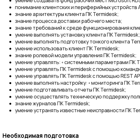
умение создавать фонд рабочих мест Microsoft RD
понимание клиентских и периферийных устройств 
знание архитектуры клиента ПК Termidesk;
знание процесса доставки рабочего места;
знание требований к среде функционирования клие
умение выполнять установку клиента ПК Termidesk;
умение выполнять подготовку тонкого клиента Term
умение использовать клиент ПК Termidesk;
знание ролевой модели управления ПК Termidesk;
умение управлять: ◦ системными параметрами ПК T
умение управлять ПК Termidesk с помощью команд
умение управлять ПК Termidesk с помощью REST AP
умение выполнять настройку: ◦ мониторинга ПК Term
умение подготавливать отчеты ПК Termidesk;
умение осуществлять техническую поддержку пол
знание журналов ПК Termidesk;
умение устранять известные неисправности ПК Ter
Необходимая подготовка