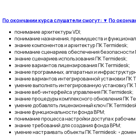
По окончании курса слушатели смогут: ▼
По оконча
понимание архитектуры VDI;
понимание назначения, преимуществ и функционал
знание компонентов и архитектур ПК Termidesk;
понимание сценариев обеспечения безопасности П
знание сценариев использования ПК Termidesk;
знание вариантов лицензирования ПК Termidesk;
знание программных, аппаратных и инфраструктурн
знание вариантов интегрированной установки ПК T
умение выполнять интегрированную установку ПК 
знание веб-интерфейса управления ПК Termidesk;
знание процедуры комплексного обновления ПК Te
умение добавлять лицензионный ключ ПК Termides
знание функциональности фонда ВРМ;
понимание процесса настройки доступа к рабочим
знание требований для создания фонда ВРМ;
умение настраивать объекты ПК Termidesk: ◦ домен