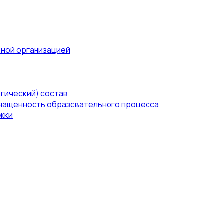
ьной организацией
гический) состав
нащенность образовательного процесса
жки