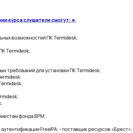
нии курса слушатели смогут: ►
ьных возможностей ПК Termidesk;
К Termidesk;
ых требований для установки ПК Termidesk;
ermidesk
Termidesk;
rmidesk;
k;
 местам фонда ВРМ;
 аутентификации FreeIPA; ◦ поставщик ресурсов «Брест»; 