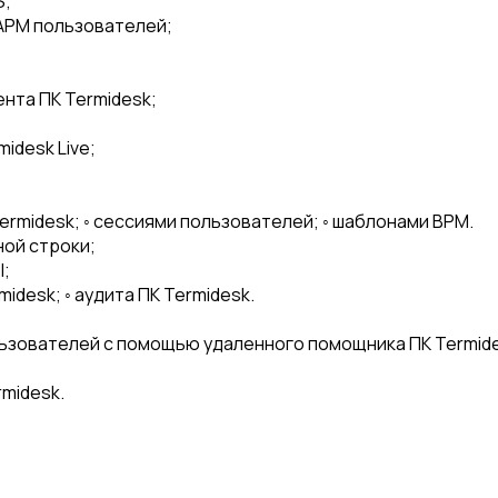
S;
АРМ пользователей;
нта ПК Termidesk;
idesk Live;
ermidesk; ◦ сессиями пользователей; ◦ шаблонами ВРМ.
ной строки;
I;
idesk; ◦ аудита ПК Termidesk.
ьзователей с помощью удаленного помощника ПК Termide
midesk.