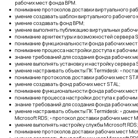
рабочих мест фонда ВРМ.
понимание протоколов доставки виртуального раб
умение создавать шаблон виртуального рабочего 
умение создавать фонд ВРМ;
умение выполнять публикацию виртуальных рабочи
понимание архитектуры и возможностей сервера 
понимание функциональности фонда рабочих мест
понимание процесса настройки доступа к рабочим
знание требований для создания фонда рабочих ме
умение выполнять установку и настройку сервера 
умение настраивать объекты ПК Termidesk: ◦ поста
понимание протоколов доставки рабочих мест STA
умение создавать фонд рабочих мест STAL;
понимание функциональности фонда рабочих мест 
понимание процесса настройки доступа к рабочим 
знание требований для создания фонда рабочих ме
умение настраивать объекты ПК Termidesk: ◦ домен 
Microsoft RDS; ◦ протокол доставки рабочих мест M
умение выполнять настройку службы Microsoft RDS
понимание протоколов доставки рабочих мест Micr