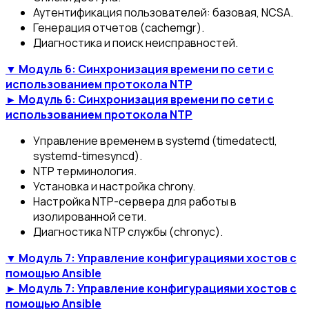
Аутентификация пользователей: базовая, NCSA.
Генерация отчетов (cachemgr).
Диагностика и поиск неисправностей.
▼ Модуль 6: Синхронизация времени по сети с
использованием протокола NTP
► Модуль 6: Синхронизация времени по сети с
использованием протокола NTP
Управление временем в systemd (timedatectl,
systemd-timesyncd).
NTP терминология.
Установка и настройка chrony.
Настройка NTP-сервера для работы в
изолированной сети.
Диагностика NTP службы (chronyc).
▼ Модуль 7: Управление конфигурациями хостов с
помощью Ansible
► Модуль 7: Управление конфигурациями хостов с
помощью Ansible