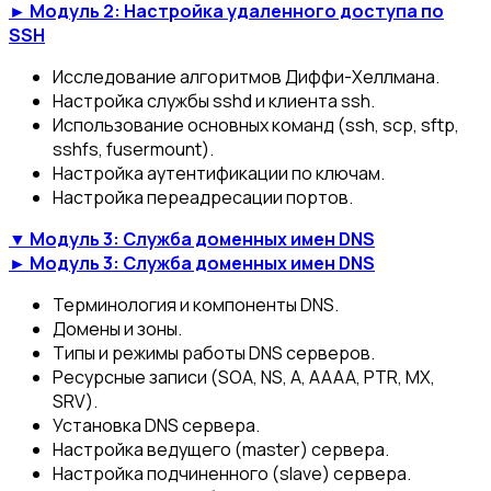
► Модуль 2: Настройка удаленного доступа по
SSH
Исследование алгоритмов Диффи-Хеллмана.
Настройка службы sshd и клиента ssh.
Использование основных команд (ssh, scp, sftp,
sshfs, fusermount).
Настройка аутентификации по ключам.
Настройка переадресации портов.
▼ Модуль 3: Служба доменных имен DNS
► Модуль 3: Служба доменных имен DNS
Терминология и компоненты DNS.
Домены и зоны.
Типы и режимы работы DNS серверов.
Ресурсные записи (SOA, NS, A, AAAA, PTR, MX,
SRV).
Установка DNS сервера.
Настройка ведущего (master) сервера.
Настройка подчиненного (slave) сервера.