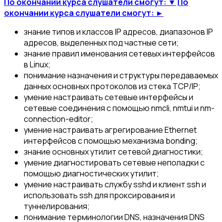
По окончании курса слушатели смогут: ▼
По
окончании курса слушатели смогут: ►
знание типов и классов IP адресов, диапазонов IP
адресов, выделенных под частные сети;
знание правил именования сетевых интерфейсов
в Linux;
понимание назначения и структуры передаваемых
данных основных протоколов из стека TCP/IP;
умение настраивать сетевые интерфейсы и
сетевые соединения с помощью nmcli, nmtui и nm-
connection-editor;
умение настраивать агрегирование Ethernet
интерфейсов с помощью механизма bonding;
знание основных утилит сетевой диагностики;
умение диагностировать сетевые неполадки с
помощью диагностических утилит;
умение настраивать службу sshd и клиент ssh и
использовать ssh для проксирования и
туннелирования;
понимание терминологии DNS, назначения DNS