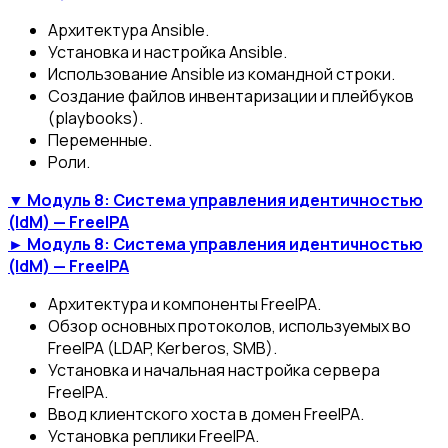
Архитектура Ansible.
Установка и настройка Ansible.
Использование Ansible из командной строки.
Создание файлов инвентаризации и плейбуков
(playbooks).
Переменные.
Роли.
▼ Модуль 8: Система управления идентичностью
(IdM) — FreeIPA
► Модуль 8: Система управления идентичностью
(IdM) — FreeIPA
Архитектура и компоненты FreeIPA.
Обзор основных протоколов, используемых во
FreeIPA (LDAP, Kerberos, SMB).
Установка и начальная настройка сервера
FreeIPA.
Ввод клиентского хоста в домен FreeIPA.
Установка реплики FreeIPA.