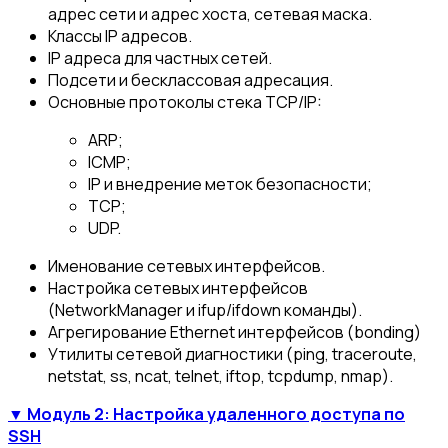
адрес сети и адрес хоста, сетевая маска.
Классы IP адресов.
IP адреса для частных сетей.
Подсети и бесклассовая адресация.
Основные протоколы стека TCP/IP:
ARP;
ICMP;
IP и внедрение меток безопасности;
TCP;
UDP.
Именование сетевых интерфейсов.
Настройка сетевых интерфейсов
(NetworkManager и ifup/ifdown команды).
Агрегирование Ethernet интерфейсов (bonding)
Утилиты сетевой диагностики (ping, traceroute,
netstat, ss, ncat, telnet, iftop, tcpdump, nmap).
▼ Модуль 2: Настройка удаленного доступа по
SSH