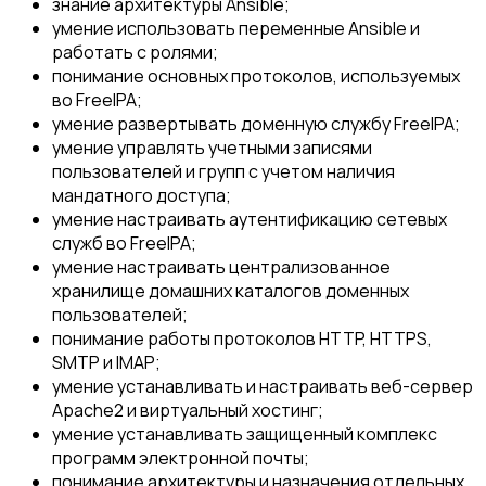
знание архитектуры Ansible;
умение использовать переменные Ansible и
работать с ролями;
понимание основных протоколов, используемых
во FreeIPA;
умение развертывать доменную службу FreeIPA;
умение управлять учетными записями
пользователей и групп с учетом наличия
мандатного доступа;
умение настраивать аутентификацию сетевых
служб во FreeIPA;
умение настраивать централизованное
хранилище домашних каталогов доменных
пользователей;
понимание работы протоколов HTTP, HTTPS,
SMTP и IMAP;
умение устанавливать и настраивать веб-сервер
Apache2 и виртуальный хостинг;
умение устанавливать защищенный комплекс
программ электронной почты;
понимание архитектуры и назначения отдельных