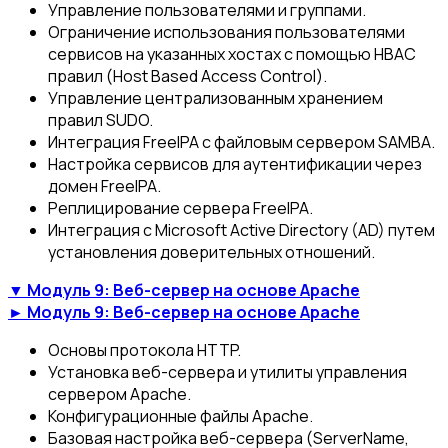
Управление пользователями и группами.
Ограничение использования пользователями
сервисов на указанных хостах с помощью HBAC
правил (Host Based Access Control).
Управление централизованным хранением
правил SUDO.
Интеграция FreeIPA c файловым сервером SAMBA.
Настройка сервисов для аутентификации через
домен FreeIPA.
Реплицирование сервера FreeIPA.
Интеграция с Microsoft Active Directory (AD) путем
установления доверительных отношений.
▼ Модуль 9: Веб-сервер на основе Apache
► Модуль 9: Веб-сервер на основе Apache
Основы протокола HTTP.
Установка веб-сервера и утилиты управления
сервером Apache.
Конфигурационные файлы Apache.
Базовая настройка веб-сервера (ServerNаme,