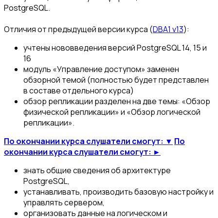
PostgreSQL.
Отличия от предыдущей версии курса (
DBA1 v13
):
учтены нововведения версий PostgreSQL 14, 15 и
16
модуль «Управление доступом» заменен
обзорной темой (полностью будет представлен
в составе отдельного курса)
обзор репликации разделен на две темы: «Обзор
физической репликации» и «Обзор логической
репликации».
По окончании курса слушатели смогут: ▼
По
окончании курса слушатели смогут: ►
знать общие сведения об архитектуре
PostgreSQL,
устанавливать, производить базовую настройку и
управлять сервером,
организовать данные на логическом и