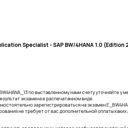
cation Specialist - SAP BW/4HANA 1.0 (Edition 
W4HANA_13 по выставленному нами счету уточняйте у м
результат экзамена в распечатанном виде.
амостоятельно зарегистрироваться на экзамен E_BW4H
рования не требует от вас дополнительной оплаты каких 