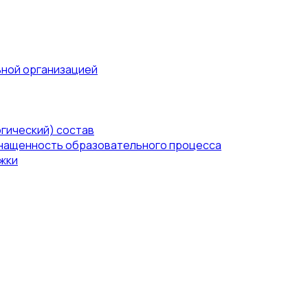
ьной организацией
гический) состав
нащенность образовательного процесса
жки