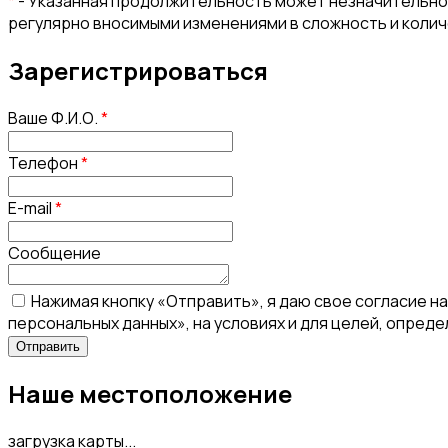
*
- Указанная продолжительность может незначительно 
регулярно вносимыми изменениями в сложность и коли
Зарегистрироваться
Ваше Ф.И.О.
*
Телефон
*
E-mail
*
Сообщение
Нажимая кнопку «Отправить», я даю свое согласие н
персональных данных», на условиях и для целей, опред
Наше местоположение
загрузка карты...